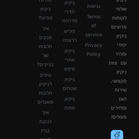
ניקיון
נגישות
פי
ניקיון
חדרי
Terms
חות
פוליש?
מדרגות
of
צים!
איך
פוליש
service
ון
מנקים
לרצפה
די
Privacy
חלונות
ניקיון
יר
Policy
של
אחרי
צוות
בניינים?
שיפוץ
ון
טיפים
ניקיון
ועי,
לניקיון
שטחים
ות
חלונות
ן
ניקיון
ופאנלים
ירים
ספות
איך
לים!
לנקות
בניין