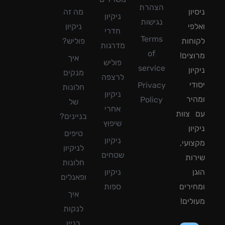
הצהרת
ון
מה זה
ניקיון
נגישות
פי
ניקיון
חדרי
Terms
חות
פוליש?
מדרגות
of
צים!
איך
פוליש
service
ון
מנקים
לרצפה
די
Privacy
חלונות
ניקיון
יר
Policy
של
אחרי
צוות
בניינים?
שיפוץ
ון
טיפים
ניקיון
ועי,
לניקיון
שטחים
ות
חלונות
ן
ניקיון
ופאנלים
ירים
ספות
איך
לים!
לנקות
בניין