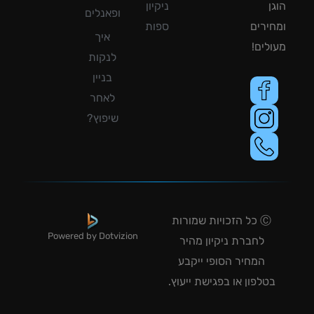
ן
ניקיון
ופאנלים
ירים
ספות
איך
לים!
לנקות
בניין
לאחר
שיפוץ?
Ⓒ כל הזכויות שמורות
Powered by Dotvizion
לחברת ניקיון מהיר
המחיר הסופי ייקבע
טלפון או בפגישת ייעוץ.