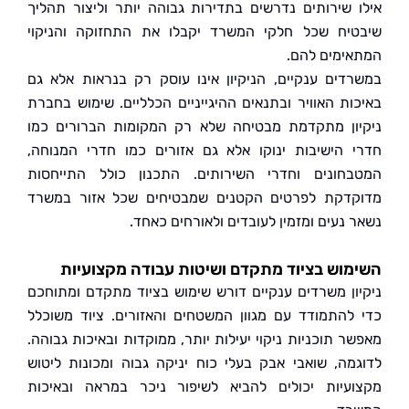
 שירותים נדרשים בתדירות גבוהה יותר וליצור תהליך
יח שכל חלקי המשרד יקבלו את התחזוקה והניקוי
ימים להם.
דים ענקיים, הניקיון אינו עוסק רק בנראות אלא גם
ות האוויר ובתנאים ההיגייניים הכלליים. שימוש בחברת
ון מתקדמת מבטיחה שלא רק המקומות הברורים כמו
 הישיבות ינוקו אלא גם אזורים כמו חדרי המנוחה,
חונים וחדרי השירותים. התכנון כולל התייחסות
דקת לפרטים הקטנים שמבטיחים שכל אזור במשרד
 נעים ומזמין לעובדים ולאורחים כאחד.
וש בציוד מתקדם ושיטות עבודה מקצועיות
ון משרדים ענקיים דורש שימוש בציוד מתקדם ומתוחכם
להתמודד עם מגוון המשטחים והאזורים. ציוד משוכלל
ר תוכניות ניקוי יעילות יותר, ממוקדות ובאיכות גבוהה.
מה, שואבי אבק בעלי כוח יניקה גבוה ומכונות ליטוש
עיות יכולים להביא לשיפור ניכר במראה ובאיכות