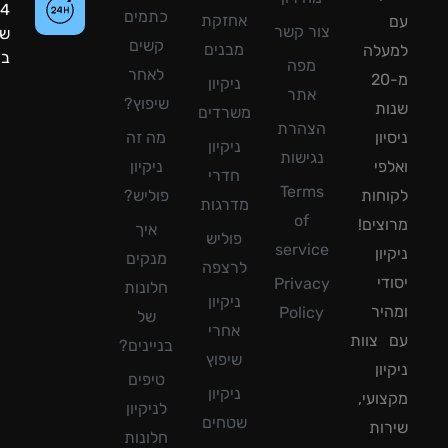
24
כתמים
אחזקת
צור קשר
שעות
קשים
מבנים
עלה
ביממה!
מפה
לאחר
מ-20
ניקיון
אתר
שיפוץ?
ת
משרדים
הצהרת
ון
מה זה
ניקיון
נגישות
פי
ניקיון
חדרי
Terms
חות
פוליש?
מדרגות
of
צים!
איך
פוליש
service
ון
מנקים
לרצפה
די
Privacy
חלונות
ניקיון
יר
Policy
של
אחרי
צוות
בניינים?
שיפוץ
ון
טיפים
ניקיון
ועי,
לניקיון
שטחים
ות
חלונות