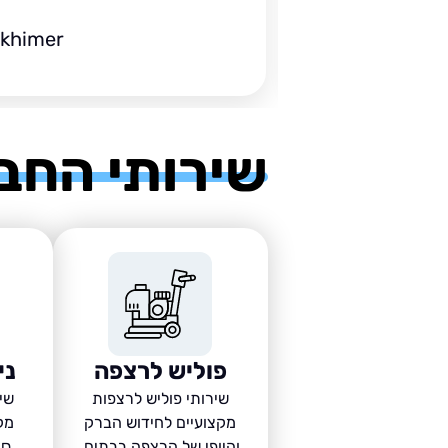
ckhimer
שירותי החב
פוליש לרצפה
ני
שירותי פוליש לרצפות
שיר
מקצועיים לחידוש הברק
מק
והיופי של הרצפה בבתים,
סב