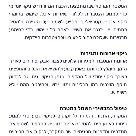
ח המרכזי שבו מתבצעת הכנת המזון דורש ניקוי יומיומי
למנוע הצטברות לכלוך ושאריות אוכל. שימוש בחומרי
י אנטי-בקטריאליים מסייע לשמור על היגיינה ולהסיר
ם. יש לנגב את השיש לאחר כל שימוש כדי להימנע
בות שעלולה להוביל לעובש ולהצטברות חיידקים.
י ארונות ומגירות
ות המטבח והמגירות עלולים לצבור אבק ופירורים לאורך
. מומלץ לנקותם באופן קבוע ולהוציא את הכלים והחפצים
ך ניקוי יסודי של המדפים. בזמן הניקוי, ניתן גם לבדוק
 מוצרים כמו תבלינים ומזון יבש, ולהיפטר ממה שלא
וש.
ל במכשירי חשמל במטבח
ר, התנור, והמיקרוגל זקוקים לניקוי קבוע כדי למנוע
ת לא נעימים ולהסיר שאריות מזון. יש להקפיד לשטוף את
ים והדפנות הפנימיות של המקרר, לנקות את הכיריים