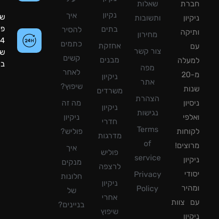
רת
שאלות
נקיון
איך
שעות
ון
ותשובות
פעילות:
בתים
להסיר
קה
מחירון
24
כתמים
אחזקת
צור קשר
שעות
קשים
מבנים
עלה
ביממה!
מפה
לאחר
מ-20
ניקיון
אתר
שיפוץ?
ת
משרדים
הצהרת
ון
מה זה
ניקיון
נגישות
פי
ניקיון
חדרי
Terms
חות
פוליש?
מדרגות
of
צים!
איך
פוליש
service
ון
מנקים
לרצפה
די
Privacy
חלונות
ניקיון
יר
Policy
של
אחרי
צוות
בניינים?
שיפוץ
ון