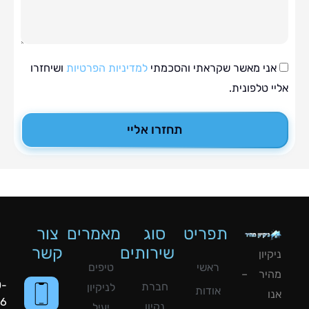
י מאשר שקראתי והסכמתי
למדיניות הפרטיות
ושיחזרו
טלפונית.
תחזרו אליי
תפריט
סוג
מאמרים
צור
שירותים
קשר
ון
ראשי
טיפים
יר –
050-
חברת
לניקיון
אודות
8090056
נקיון
יעיל