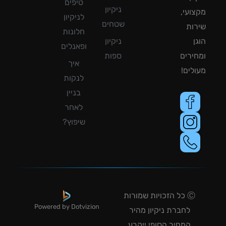
טיפים
ניקיון
ועי,
לניקיון
שטחים
ות
חלונות
ן
ניקיון
ופאנלים
ירים
ספות
איך
לים!
לנקות
בניין
לאחר
שיפוץ?
Ⓒ כל הזכויות שמורות
Powered by Dotvizion
לחברת ניקיון מהיר
המחיר הסופי ייקבע