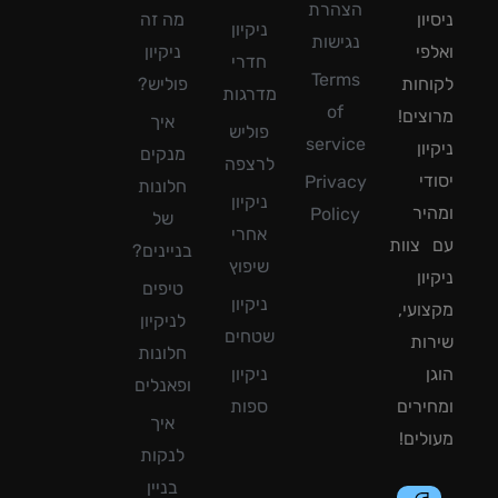
הצהרת
ון
מה זה
ניקיון
נגישות
פי
ניקיון
חדרי
Terms
חות
פוליש?
מדרגות
of
צים!
איך
פוליש
service
ון
מנקים
לרצפה
די
Privacy
חלונות
ניקיון
יר
Policy
של
אחרי
צוות
בניינים?
שיפוץ
ון
טיפים
ניקיון
ועי,
לניקיון
שטחים
ות
חלונות
ן
ניקיון
ופאנלים
ירים
ספות
איך
לים!
לנקות
בניין