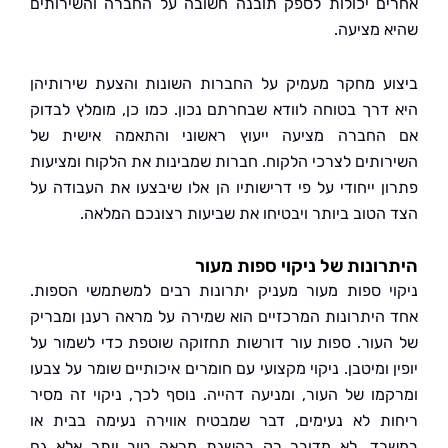
ם יכולות לספק תובנה חשובה על החברה והשירותים
 מציעה.
ע מחקר מעמיק על החברות השונות והצעת שירותיהן
דרך בטוחה לוודא שבחרתם נכון. כמו כן, מומלץ לבדוק
חברה מציעה ייעוץ ראשוני והתאמה אישית של
ותים לצרכי הלקוח. חברות שמבינות את הלקוח ומציעות
ן ייחודי על פי דרישותיו הן אלו שיבצעו את העבודה על
הטוב ביותר ויבטיחו את שביעות רצונכם המלאה.
ונות של ניקוי ספות מעור
י ספות מעור מעניק יתרונות רבים למשתמשי הספות.
היתרונות המרכזיים הוא שמירה על מראה רענן ומבריק
עור. ספות עור דורשות תחזוקה שוטפת כדי לשמור על
 ומיטבן. ניקוי מקצועי עם חומרים איכותיים שומר על צבעו
מו של העור, ומניעה דהייה. נוסף לכך, ניקוי זה מסיר
ת לא נעימים, דבר שמבטיח אווירה נעימה בבית או
ד. לא מדובר רק בהשגת מראה טוב יותר אלא גם