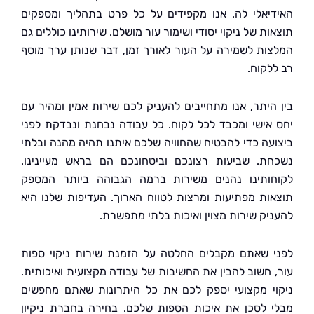
יאלי לה. אנו מקפידים על כל פרט בתהליך ומספקים
ת של ניקוי יסודי ושימור עור מושלם. שירותינו כוללים גם
ות לשמירה על העור לאורך זמן, דבר שנותן ערך מוסף
לקוח.
היתר, אנו מתחייבים להעניק לכם שירות אמין ומהיר עם
אישי ומכבד לכל לקוח. כל עבודה נבחנת ונבדקת לפני
עה כדי להבטיח שהחוויה שלכם איתנו תהיה מהנה ובלתי
ת. שביעות רצונכם וביטחונכם הם בראש מעיינינו.
ותינו נהנים משירות ברמה הגבוהה ביותר המספק
ות מפתיעות ומרצות לטווח הארוך. העדיפות שלנו היא
יק שירות מצוין ואיכות בלתי מתפשרת.
 שאתם מקבלים החלטה על הזמנת שירות ניקוי ספות
 חשוב להבין את החשיבות של עבודה מקצועית ואיכותית.
י מקצועי יספק לכם את כל היתרונות שאתם מחפשים
 לסכן את איכות הספות שלכם. בחירה בחברת ניקיון