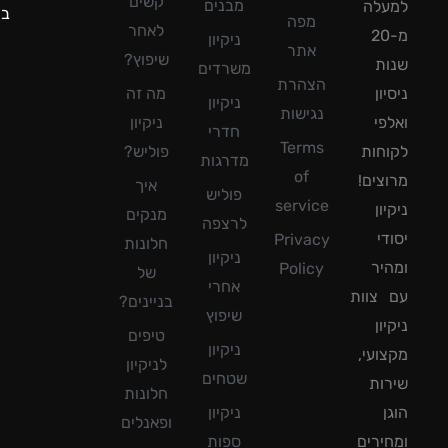
קשים
מבנים
עלה
ביממה!
מפה
לאחר
מ-20
ניקיון
אתר
שיפוץ?
ת
משרדים
הצהרת
ון
מה זה
ניקיון
נגישות
פי
ניקיון
חדרי
Terms
חות
פוליש?
מדרגות
of
צים!
איך
פוליש
service
ון
מנקים
לרצפה
די
Privacy
חלונות
ניקיון
יר
Policy
של
אחרי
צוות
בניינים?
שיפוץ
ון
טיפים
ניקיון
ועי,
לניקיון
שטחים
ות
חלונות
ן
ניקיון
ופאנלים
ירים
ספות