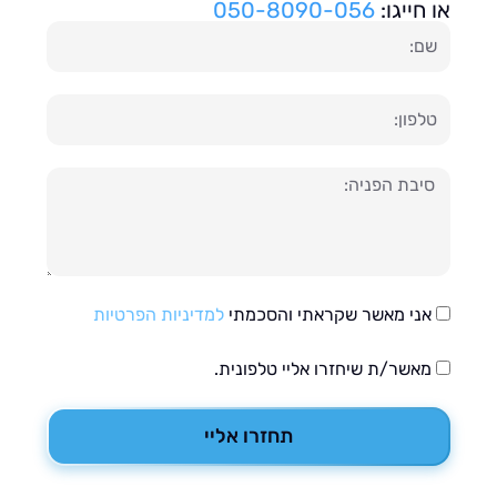
חייגו:
050-8090-056
ון
עה
אני מאשר שקראתי והסכמתי
למדיניות הפרטיות
מאשר/ת שיחזרו אליי טלפונית.
תחזרו אליי