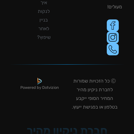
איך
לים!
לנקות
בניין
לאחר
שיפוץ?
Ⓒ כל הזכויות שמורות
Powered by Dotvizion
לחברת ניקיון מהיר
המחיר הסופי ייקבע
טלפון או בפגישת ייעוץ.
חברת ניקיון מהיר