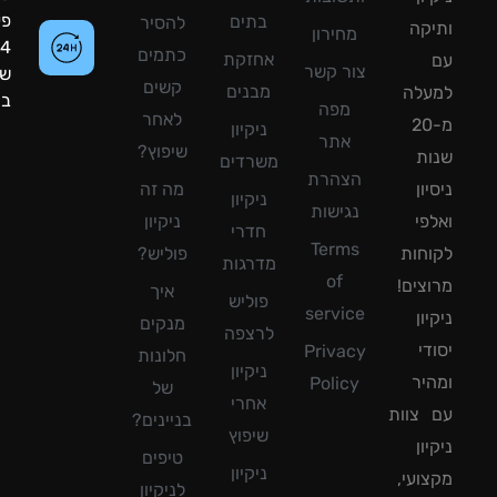
פעילות:
בתים
להסיר
קה
מחירון
24
כתמים
אחזקת
צור קשר
שעות
קשים
מבנים
עלה
ביממה!
מפה
לאחר
מ-20
ניקיון
אתר
שיפוץ?
ת
משרדים
הצהרת
ון
מה זה
ניקיון
נגישות
פי
ניקיון
חדרי
Terms
חות
פוליש?
מדרגות
of
צים!
איך
פוליש
service
ון
מנקים
לרצפה
די
Privacy
חלונות
ניקיון
יר
Policy
של
אחרי
צוות
בניינים?
שיפוץ
ון
טיפים
ניקיון
ועי,
לניקיון