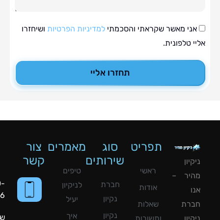
י מאשר שקראתי והסכמתי
למדיניות הפרטיות
ושיחזרו
טלפונית.
תחזרו אליי
תפריט
סוג
מאמרים
צור
שירותים
קשר
ון
ראשי
טיפים
יר –
050-
חברת
לניקיון
אודות
8090056
נקיון
יעיל
רת
שאלות
נקיון
איך
שעות
ון
ותשובות