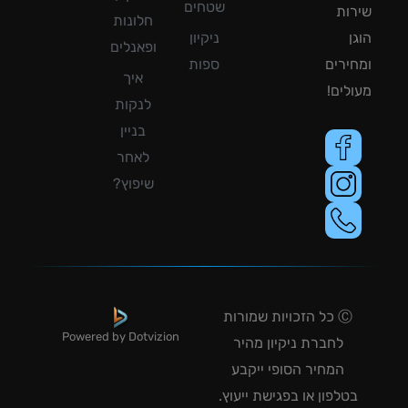
שטחים
ות
חלונות
ן
ניקיון
ופאנלים
ירים
ספות
איך
לים!
לנקות
בניין
לאחר
שיפוץ?
Ⓒ כל הזכויות שמורות
Powered by Dotvizion
לחברת ניקיון מהיר
המחיר הסופי ייקבע
טלפון או בפגישת ייעוץ.