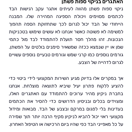
רים בניקוי ספות פשתן
י ספות פשתן מהווה לעיתים אתגר עקב רגישות הבד
ים מסוימים ויכולת הספיגה המהירה שלו. המבנה
ודי של הבד יכול לגרום לכך שתחזוקת הספה תהפוך
מה לא פשוטה כאשר אנחנו לא עושים שימוש בטכניקות
נות. זהו מהלך חסר תועלת להתמודד לבד מול כתמי
או יין שנמצא ככזה שמשאיר סימנים בולטים על הפשתן.
ים נוספים כמו קרני שמש וגורמים טבעיים נוספים עשויים
ם לדהייה של הצבע.
מקרים אלו בדיוק מגיע השירות המקצועי לידי ביטוי כדי
ע ללקוח פתרון יעיל שיביא לתוצאה מוצלחת. אנחנו
ת ניקיון מהיר ערוכים להתמודד עם האתגרים האלו,
ידים בכלים ובניסיון הדרושים כדי להסיר את הכתמים
נות בלי לפגום במרקם ובצבע של הבד. מבואות ומידול
עי ראוי יכול להביא לניקיון מקיף הרבה יותר תוך שמירה
 מאפייני הבד כפי שהיו ביום הרכישה או הטיפול האחרון.