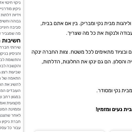
ניקוי חיטוי 
ניקיון מודרנ
וידיות דלתות
גבוהה וחשיפ
הנות מבית נקי ומבריק. בין אם אתם בבית,
סביבה היגיינ
עבודה ולנקות את כל מה שצריך.
מה שמגביר א
חשיבות ה
שירותי חברת 
ים ובציוד מתאימים לכל משטח. צוות החברה ינקה
והניסיון בני
והתשומת לב 
והסלון. הם גם ינקו את החלונות, הדלתות,
והקשבה לבר 
שביעות רצון 
התאמה של השי
להשיג את הת
מבית נקי ומסודר.
העובדים המנו
במגוון רחב ש
מקצועית ואמי
ית נעים ומזמין!
וממוינת המשל
לאחר שהצגנו 
חברת ניקיון
עבור כל עסק.