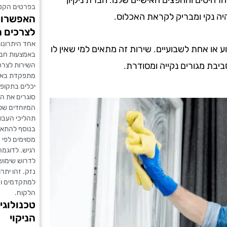
בפרטים הקטנ
היה נקי ומבריק לקראת האכלוס.
האפשרות 
לצרכים 
אחד היתרונו
וע או אחת לשבועיים. שירות זה מתאים למי שאין לו
באמצעות חברת
סביבת מגורים נקייה ומסודרת.
השירות לצרכ
מתפקדת באופן
יכלים בתקופו
סוגרים את ה
המיוחדים של 
תהליכי העבו
בנוסף להתאמת
מסוימים לפי 
רגיש. לדוגמה
לדרוש שימוש ב
נזק. זהו יתר
למתקדמים ומד
הלקוח.
טכנולוגי
הניקוי