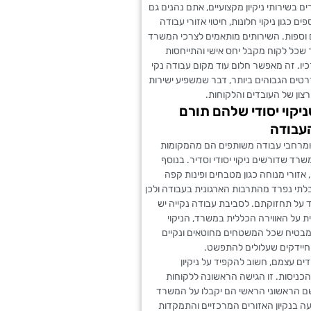
תי עליהם. הצוות שלו תקתקו עבודה מהר, ממליצה"
 בשירותי ניקיון מקצועיים, אתם נהנים גם
ים כגון ניקוי חלונות, חיטוי אזורי עבודה
ם וספות. השירותים מותאמים לצרכי המשרד
 שכל לקוח מקבל יחס אישי והתייחסות
יו. זה מאפשר חלום עוד מקום עבודה נקי
טים הגבוהים ביותר, דבר שמשפיע ישירות
צון של העובדים והלקוחות.
ניקוי יסודי שלהם תורם
עבודה
 ומרחבי עבודה משותפים הם מהמקומות
רד שדורשים ניקוי יסודי וסדיר. בנוסף
 אזורי מנוחה כגון מטבחים ופינות קפה
לתי נפרד מהתרבות הארגונית בעבודה ולכן
 על תחזוקתם. לסביבת עבודה נקייה יש
 על האווירה הכללית במשרד, הניקוי
מבטיח שכל המשטחים מחוטאים ונקיים
חיידקים שעלולים להתפשט.
ם עצמם, חשוב להקפיד על ניקיון
כניסות. זו הגישה הראשונה ללקוחות
ם הראשוני הראשי הם יקבלו על המשרד
 בנקיון האזורים המרכזיים והתמקדות