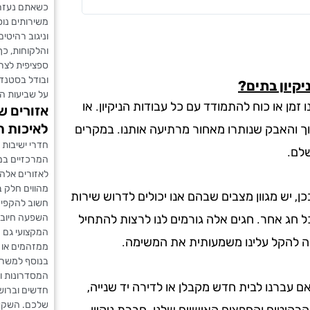
שביקשתי ולא חשב
כשאתם נעזרים
משירותים נוספ
וניגוב רהיטי
והלקוחות, כך
ספציפית לצרכ
ובודל בסטנדר
יקיון בתים?
על שביעות הר
 זמן או כוח להתמודד עם כל עבודות הניקיון. או
אזורים ש
לאיכות ה
לוך והאבק שנותרו מאחור מרתיעה אותנו. במקרים
חדרי ישיבות
שלם.
המרכזיים במש
לאזורים אלה,
מהווים חלק ב
ן, יש מגוון מצבים שבהם אנו יכולים לדרוש שירות
חשוב להקפיד
השפעה חיובית
כל חג אחר. חגים אלה גורמים לנו לרצות להתחיל
המקצועי גם 
לה להקל עלינו משמעותית את המשימה.
ממזהמים או 
בנוסף למשרדי
המסדרונות וה
אם עברנו לבית חדש מקבלן או לדירה יד שנייה,
חדשים וברוש
שלכם. השקעה
רהיטים והחפצים האישיים שלנו. חברת ניקיון