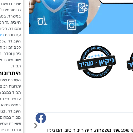
יוצרים רושם 
גם תורמים לר
במשרד. בסבי
חיובית על ה
ומסודר, קל י
עם חברת
ניק
העבודה שלכם 
לכם זמן וכוח
ניקיון וסדר.
צוות מיומן ו
תמיד.
היתרונות
השכרת שירות
יתרונות רבים
תמיד במצב מ
עצמית מצד ה
במשימותיהם 
העבודה. בנוס
ורד דמרי
מסור במקומו
☆
☆
☆
☆
☆
ושאיבת שטיחי
י שפגשתי משפחה. היה חיבור טוב, הם ניקו
"אני מאוד מרוצה.
וחיידקים בצור