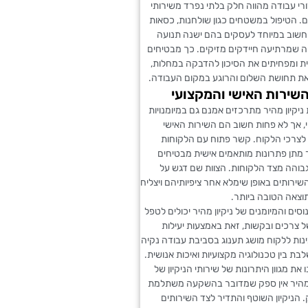
אזורי עבודה מהווה חלק בלתי נפרד משירותי
יים. הטיפול במשטחים כגון שולחנות, כסאות
 חשוב במיוחד לעסקים בהם ישנה תנועה
ה שמרתיעה חיידקים מזיקים. כך מבטיחים
ית ומפחיתים את הסיכון להדבקה במחלות,
ת תחושת השלום והרוגע במקום העבודה.
שירות האישי והמקצועי
ניקיון מהיר מתרכזים אמנם גם במיומנויות
קוי, אך לא פחות חשוב הם השירות האישי
לצרכי הלקוח. קשר פתוח עם הלקוחות
מתן פתרונות מותאמים אישית מבטיחים
גבוהה מצד הלקוחות. הצוות שם דגש על
רותים באופן שימלא אחר ציפיותיהם ויצליח
וצאה הטובה ביותר.
סים והמיומנים של ניקיון מהיר יכולים לטפל
ל צרכים ובקשות, זאת באמצעות יעילות
נות ללקוח מושג תענוג בסביבת עבודה נקיה
בת בין טכנולוגיה מקצועיות ואיכות אנושית.
את מגוון היתרונות של שירותי הניקיון של
 מהיר אין ספק שמדובר בהשקעה משתלמת
 הניקיון השוטף והתדיר לצד השירותים