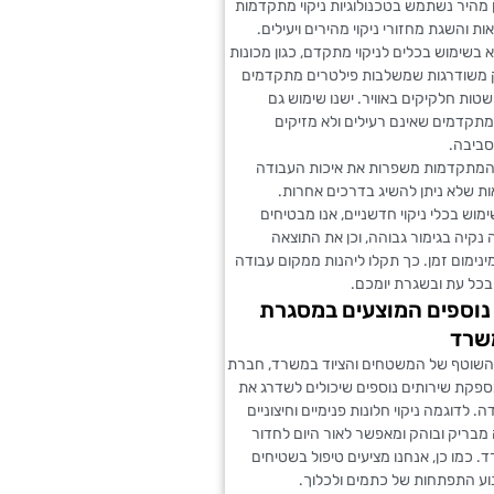
 מהיר נשתמש בטכנולוגיות ניקוי מתקדמות
ת והשגת מחזורי ניקוי מהירים ויעילים.
שימוש בכלים לניקוי מתקדם, כגון מכונות
משודרגות שמשלבות פילטרים מתקדמים
ות חלקיקים באוויר. ישנו שימוש גם
 מתקדמים שאינם רעילים ולא מזיקים
סביבה.
 המתקדמות משפרות את איכות העבודה
ות שלא ניתן להשיג בדרכים אחרות.
וש בכלי ניקוי חדשניים, אנו מבטיחים
נקיה בגימור גבוהה, וכן את התוצאה
ימום זמן. כך תקלו ליהנות ממקום עבודה
בכל עת ובשגרת יומכם.
נוספים המוצעים במסגרת
משרד
 השוטף של המשטחים והציוד במשרד, חברת
מספקת שירותים נוספים שיכולים לשדרג את
 לדוגמה ניקוי חלונות פנימיים וחיצוניים
מבריק ובוהק ומאפשר לאור היום לחדור
 כמו כן, אנחנו מציעים טיפול בשטיחים
וע התפתחות של כתמים ולכלוך.