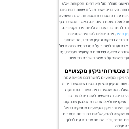
ראשוני מוצלח מול האורחים והלקוחות, אלא
ווחת העובדים אשר מבלים שעות רבות ביום
בת עבודה מסודרת ומטופחת ישנה השפעה
מורל ועל תפוקת העובדים. כאשר המשרד נקי
ותר להתרכז בעבודה ולהיות פרודוקטיביים.
יון מהיר
, אתם יכולים להבטיח שסביבת
תהיה בפיקוח וניקיון מתמיד, מה שחוסך
 אדם ועוזר לשמור על סטנדרטים גבוהים של
 החברה מציעה שירותים מקצועיים ויעילים, עם
מיועד לשמור על המשרד שלכם נקי ויצוגי
 שבשירותי ניקיון מקצועיים
י ניקיון מקצועיים למשרדכם מביאה עמה
. צוות הניקיון המיומן מבטיח שהמשרד יהיה
עולה, מה שמפחית את הצורך בתחזוקה
עובדים. זה מאפשר לעובדים להתרכז
העיקריות ולא להתרגז מהבלגאן שבמקום
ף, שירותי ניקיון מקצועיים מספקים טיפול
ת שקשה להגיע אליהם כמו פינות נסתרות
ם יסודית, ולכן הם מתמודדים עם לכלוך
 היה מאוד נחמד והקשיב לכל הבקשות שלי, היה מאוד מקצועי ועשה 
ה יעילה.