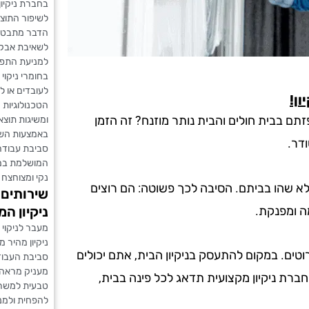
בחברת ניקיון
לשיפור התוצאו
הדבר מתבטא ב
לשאיבת אבק 
למניעת התפשט
בחומרי ניקוי
לעובדים או ל
ון!
הטכנולוגיות
 בבית חולים והבית נותר מוזנח? זה הזמן
ומשיגות תוצא
באמצעות השימ
ודר.
סביבת עבודה 
המושלמת במינ
נקי ומצוחצח 
 שהו בביתם. הסיבה לכך פשוטה: הם רוצים
שירותים 
ניקיון ה
ה ומפנקת.
מעבר לניקוי
ניקיון מהיר 
וטים. במקום להתעסק בניקיון הבית, אתם יכולים
סביבת העבודה.
מעניק מראה 
ברת ניקיון מקצועית תדאג לכל פינה בבית,
טבעית למשרד.
להפחית ולמנ