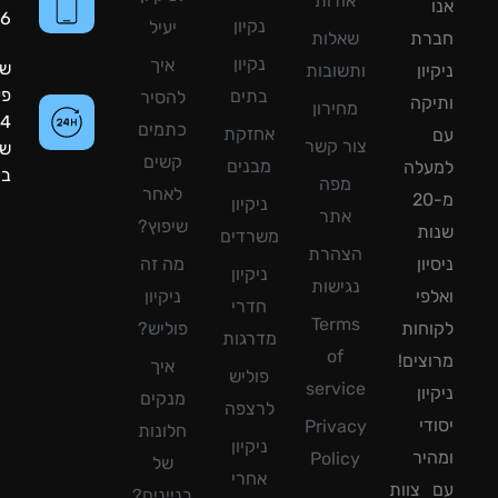
אודות
8090056
נקיון
יעיל
רת
שאלות
נקיון
איך
שעות
ון
ותשובות
פעילות:
בתים
להסיר
קה
מחירון
24
כתמים
אחזקת
צור קשר
שעות
קשים
מבנים
עלה
ביממה!
מפה
לאחר
מ-20
ניקיון
אתר
שיפוץ?
ת
משרדים
הצהרת
ון
מה זה
ניקיון
נגישות
פי
ניקיון
חדרי
Terms
חות
פוליש?
מדרגות
of
צים!
איך
פוליש
service
ון
מנקים
לרצפה
די
Privacy
חלונות
ניקיון
יר
Policy
של
אחרי
צוות
בניינים?