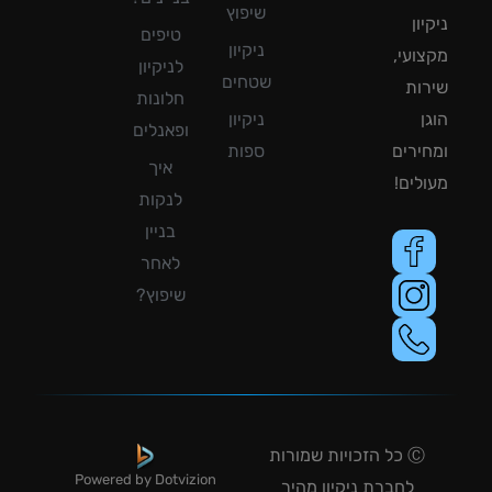
שיפוץ
ון
טיפים
ניקיון
ועי,
לניקיון
שטחים
ות
חלונות
ן
ניקיון
ופאנלים
ירים
ספות
איך
לים!
לנקות
בניין
לאחר
שיפוץ?
Ⓒ כל הזכויות שמורות
Powered by Dotvizion
לחברת ניקיון מהיר