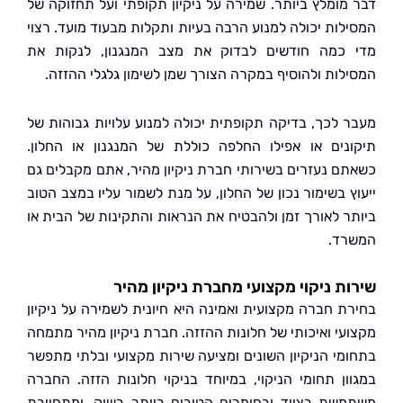
מומלץ ביותר. שמירה על ניקיון תקופתי ועל תחזוקה של
לות יכולה למנוע הרבה בעיות ותקלות מבעוד מועד. רצוי
כמה חודשים לבדוק את מצב המנגנון, לנקות את
לות ולהוסיף במקרה הצורך שמן לשימון גלגלי ההזזה.
 לכך, בדיקה תקופתית יכולה למנוע עלויות גבוהות של
נים או אפילו החלפה כוללת של המנגנון או החלון.
ם נעזרים בשירותי חברת ניקיון מהיר, אתם מקבלים גם
ץ בשימור נכון של החלון, על מנת לשמור עליו במצב הטוב
ר לאורך זמן ולהבטיח את הנראות והתקינות של הבית או
ד.
ת ניקוי מקצועי מחברת ניקיון מהיר
ת חברה מקצועית ואמינה היא חיונית לשמירה על ניקיון
עי ואיכותי של חלונות ההזזה. חברת ניקיון מהיר מתמחה
מי הניקיון השונים ומציעה שירות מקצועי ובלתי מתפשר
ון תחומי הניקוי, במיוחד בניקוי חלונות הזזה. החברה
שת בציוד ובחומרים הטובים ביותר בשוק, ומתחייבת