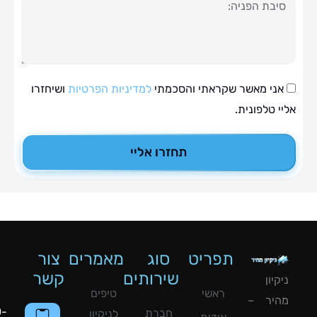
ה
י מאשר שקראתי והסכמתי
למדיניות הפרטיות
ושיחזרו
טלפונית.
תחזרו אליי
תפריט
סוג
מאמרים
צור
שירותים
קשר
ון
ראשי
טיפים
יר –
050-
חברת
לניקיון