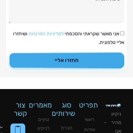
י מאשר שקראתי והסכמתי
למדיניות הפרטיות
ושיחזרו
טלפונית.
תחזרו אליי
תפריט
סוג
מאמרים
צור
שירותים
קשר
ון
ראשי
טיפים
יר –
050-
חברת
לניקיון
אודות