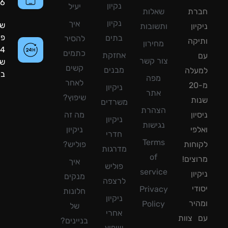
8090056
נקיון
יעיל
רת
שאלות
נקיון
איך
שעות
ון
ותשובות
פעילות:
בתים
להסיר
קה
מחירון
24
כתמים
אחזקת
צור קשר
שעות
קשים
מבנים
עלה
ביממה!
מפה
לאחר
מ-20
ניקיון
אתר
שיפוץ?
ת
משרדים
הצהרת
ון
מה זה
ניקיון
נגישות
פי
ניקיון
חדרי
Terms
חות
פוליש?
מדרגות
of
צים!
איך
פוליש
service
ון
מנקים
לרצפה
די
Privacy
חלונות
ניקיון
יר
Policy
של
אחרי
צוות
בניינים?
שיפוץ