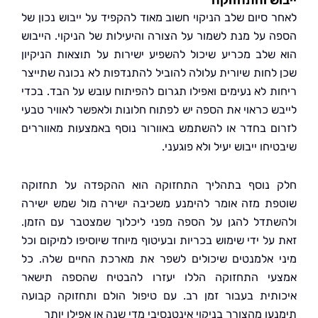
ש והתחזוקה
 סיום שלב הניקוי חשוב מאוד להקפיד על ייבוש נכון של
 על מנת לשמור על הצורה והיעילות של הניקוי. הייבוש
שלב מכריע שיכול להשפיע ישירות על תוצאות הניקיון
לחות שיורית עלולה להוביל להתנדפות לא נכונה שתייצר
ת לא נעימים ואפילו תגרום להפיתוח עובש על הבד. בכדי
ש כראוי את הספה יש לפתוח חלונות ולאפשר לאוויר טבעי
ם בחדר או להשתמש באוורור נוסף באמצעות מאווררים
חו ייבוש יעיל ולא פוגעני.
נוסף בתהליך התחזוקה הוא ההקפדה על תחזוקה
ת מזה אומר להימנע משכיבה ישירה מול שמש ישירה
תדל להגן על הספה מפני ליכלוך שמצטבר עם הזמן.
ל ידי שימוש בכריות ובעיטוף מיוחד שיוסיפו למיקום וכל
 אלמנטים שיכולים לשפר את מארכת החיים שלה. כל
י התחזוקה הללו יעזרו להבטיח שהספה תישאר
תית בעבור זמן רב. עם טיפול הולם ותחזוקה קבועה
ו מהצורך בניקוי אינטנסיבי מדי שנה או אפילו יותר