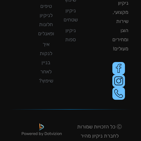
ון
טיפים
ניקיון
ועי,
לניקיון
שטחים
ות
חלונות
ן
ניקיון
ופאנלים
ירים
ספות
איך
לים!
לנקות
בניין
לאחר
שיפוץ?
Ⓒ כל הזכויות שמורות
Powered by Dotvizion
לחברת ניקיון מהיר