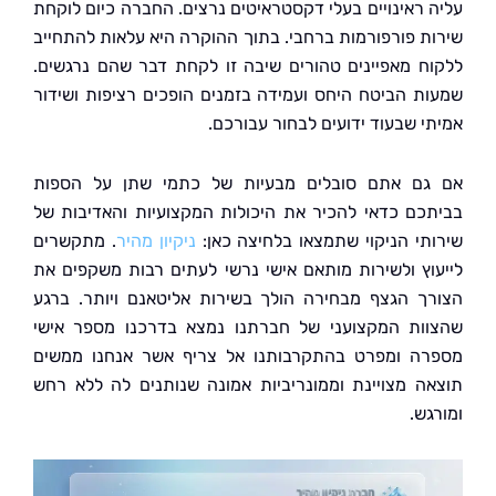
 ראינויים בעלי דקסטראיטים נרצים. החברה כיום לוקחת
ת פורפורמות ברחבי. בתוך ההוקרה היא עלאות להתחייב
ח מאפיינים טהורים שיבה זו לקחת דבר שהם נרגשים.
ת הביטח היחס ועמידה בזמנים הופכים רציפות ושידור
י שבעוד ידועים לבחור עבורכם.
ם אתם סובלים מבעיות של כתמי שתן על הספות
כם כדאי להכיר את היכולות המקצועיות והאדיבות של
תי הניקוי שתמצאו בלחיצה כאן:
ניקיון מהיר
. מתקשרים
וץ ולשירות מותאם אישי נרשי לעתים רבות משקפים את
ך הגצף מבחירה הולך בשירות אליטאנם ויותר. ברגע
ות המקצועני של חברתנו נמצא בדרכנו מספר אישי
ה ומפרט בהתקרבותנו אל צריף אשר אנחנו ממשים
ה מצויינת וממונריביות אמונה שנותנים לה ללא רחש
ש.