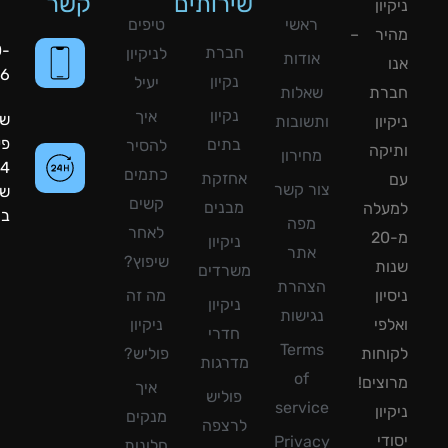
שירותים
קשר
ון
ראשי
טיפים
יר –
050-
חברת
לניקיון
אודות
8090056
נקיון
יעיל
רת
שאלות
נקיון
איך
שעות
ון
ותשובות
פעילות:
בתים
להסיר
קה
מחירון
24
כתמים
אחזקת
צור קשר
שעות
קשים
מבנים
עלה
ביממה!
מפה
לאחר
מ-20
ניקיון
אתר
שיפוץ?
ת
משרדים
הצהרת
ון
מה זה
ניקיון
נגישות
פי
ניקיון
חדרי
Terms
חות
פוליש?
מדרגות
of
צים!
איך
פוליש
service
ון
מנקים
לרצפה
די
Privacy
חלונות