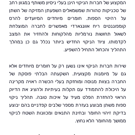
ע של חברות הניקוי הינן בעלי ניסיון משותף במגוון רחב
כניקות טהורות שמשמאלים השפעתן המזיקה של השתן
היטי הספות. חומרים מיוחדים המיועדים להרס
וננטים ריח אוונגארדי מאפשרים לחברה המוצלחת
ל תחושות נורמליות מהלקוחות ולהחזיר את המצב
ותו. ציוד הניקוי החדיש ביותר נכלל גם כן במהלך
יך והכחול התחיל להשפיע.
ת חברות הניקוי אינו נשען רק על חומרים מיוחדים אלא
ל מיומנות מקצועית. השקעתה הבלתי פוסקת של
ה בצוות מנוסה ומוחזקת בעלי הכשרה ראויה מקרינה
יכולת להתמודד עם תקלות בעיתיות ולהציג את הדיוק
י להחזרת הפלט מעיד על איכות טובה. תהליך ניקוי
 משתן מבוצע בעזרת מספר שלבים קפדניים בהם יבוצע
ת זיהוי החומר ובחינת התנאים ומכוונות השטח לניקוי
ך מהחומר הלא נחוץ.