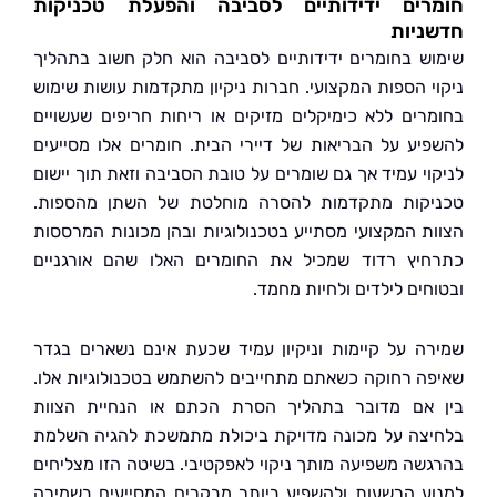
רים ידידותיים לסביבה והפעלת טכניקות
ניות
ש בחומרים ידידותיים לסביבה הוא חלק חשוב בתהליך
י הספות המקצועי. חברות ניקיון מתקדמות עושות שימוש
רים ללא כימיקלים מזיקים או ריחות חריפים שעשויים
יע על הבריאות של דיירי הבית. חומרים אלו מסייעים
וי עמיד אך גם שומרים על טובת הסביבה וזאת תוך יישום
קות מתקדמות להסרה מוחלטת של השתן מהספות.
ת המקצועי מסתייע בטכנולוגיות ובהן מכונות המרססות
יץ רדוד שמכיל את החומרים האלו שהם אורגניים
חים לילדים ולחיות מחמד.
ה על קיימות וניקיון עמיד שכעת אינם נשארים בגדר
ה רחוקה כשאתם מתחייבים להשתמש בטכנולוגיות אלו.
אם מדובר בתהליך הסרת הכתם או הנחיית הצוות
צה על מכונה מדויקת ביכולת מתמשכת להגיה השלמת
שה משפיעה מותך ניקוי לאפקטיבי. בשיטה הזו מצליחים
ע הרשעות ולהשפיע ביותר מבקרים המסייעים בשמירה