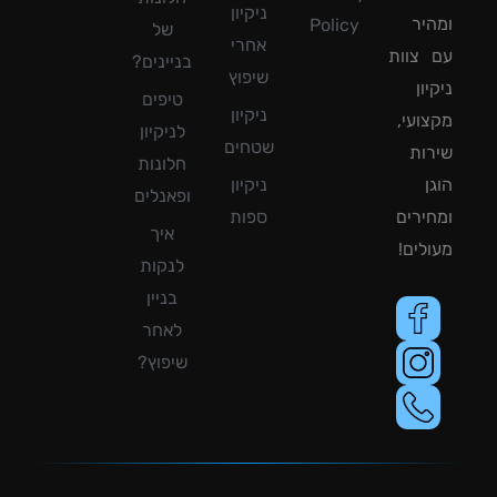
ניקיון
יר
Policy
של
אחרי
צוות
בניינים?
שיפוץ
ון
טיפים
ניקיון
ועי,
לניקיון
שטחים
ות
חלונות
ן
ניקיון
ופאנלים
ירים
ספות
איך
לים!
לנקות
בניין
לאחר
שיפוץ?