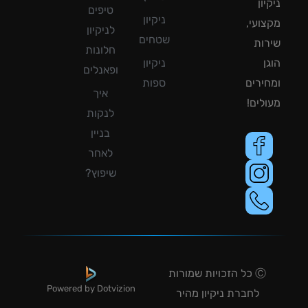
ון
טיפים
ניקיון
ועי,
לניקיון
שטחים
ות
חלונות
ן
ניקיון
ופאנלים
ירים
ספות
איך
לים!
לנקות
בניין
לאחר
שיפוץ?
Ⓒ כל הזכויות שמורות
Powered by Dotvizion
לחברת ניקיון מהיר