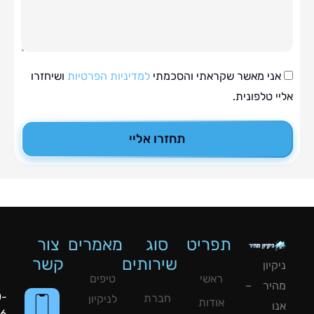
י מאשר שקראתי והסכמתי
למדיניות הפרטיות
ושיחזרו
טלפונית.
תחזרו אליי
תפריט
סוג
מאמרים
צור
שירותים
קשר
ון
ראשי
טיפים
יר –
050-
חברת
לניקיון
אודות
8090056