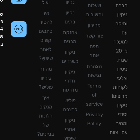
נקיון
יעיל
רת
שאלות
נקיון
איך
שעות
ון
ותשובות
פעילות:
בתים
להסיר
קה
מחירון
24
כתמים
אחזקת
צור קשר
שעות
קשים
מבנים
עלה
ביממה!
מפה
לאחר
מ-20
ניקיון
אתר
שיפוץ?
ת
משרדים
הצהרת
ון
מה זה
ניקיון
נגישות
פי
ניקיון
חדרי
Terms
חות
פוליש?
מדרגות
of
צים!
איך
פוליש
service
ון
מנקים
לרצפה
די
Privacy
חלונות
ניקיון
יר
Policy
של
אחרי
צוות
בניינים?
שיפוץ