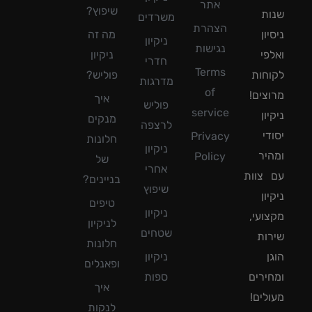
אתר
שיפוץ?
ת
משרדים
הצהרת
ון
מה זה
ניקיון
נגישות
פי
ניקיון
חדרי
Terms
חות
פוליש?
מדרגות
of
צים!
איך
פוליש
service
ון
מנקים
לרצפה
די
Privacy
חלונות
ניקיון
יר
Policy
של
אחרי
צוות
בניינים?
שיפוץ
ון
טיפים
ניקיון
ועי,
לניקיון
שטחים
ות
חלונות
ן
ניקיון
ופאנלים
ירים
ספות
איך
לים!
לנקות