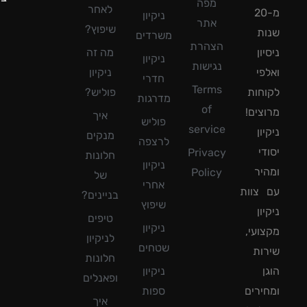
מפה
לאחר
מ-20
ניקיון
אתר
שיפוץ?
ת
משרדים
הצהרת
ון
מה זה
ניקיון
נגישות
פי
ניקיון
חדרי
Terms
חות
פוליש?
מדרגות
of
צים!
איך
פוליש
service
ון
מנקים
לרצפה
די
Privacy
חלונות
ניקיון
יר
Policy
של
אחרי
צוות
בניינים?
שיפוץ
ון
טיפים
ניקיון
ועי,
לניקיון
שטחים
ות
חלונות
ן
ניקיון
ופאנלים
ירים
ספות
איך