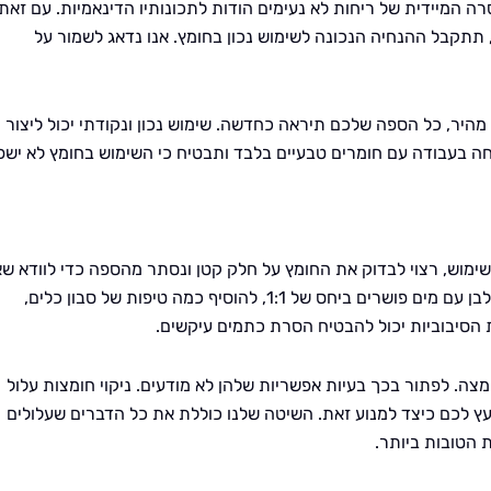
ה המיידית של ריחות לא נעימים הודות לתכונותיו הדינאמיות. עם זאת,
, תתקבל ההנחיה הנכונה לשימוש נכון בחומץ. אנו נדאג לשמור על
מהיר, כל הספה שלכם תיראה כחדשה. שימוש נכון ונקודתי יכול ליצור
ה בעבודה עם חומרים טבעיים בלבד ותבטיח כי השימוש בחומץ לא ישפ
השימוש, רצוי לבדוק את החומץ על חלק קטן ונסתר מהספה כדי לוודא שא
תגובה לא צפויה. השיטה הפשוטה ביותר היא לדלל חומץ לבן עם מים פושרים ביחס של 1:1, להוסיף כמה טיפות של סבון כלים,
 הסיבוביות יכול להבטיח הסרת כתמים עיקשים.
צה. לפתור בכך בעיות אפשריות שלהן לא מודעים. ניקוי חומצות עלול
ייעץ לכם כיצד למנוע זאת. השיטה שלנו כוללת את כל הדברים שעלולים
הטובות ביותר.