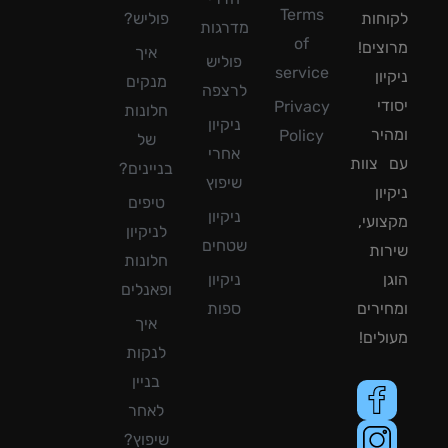
Terms
חות
פוליש?
מדרגות
of
צים!
איך
פוליש
service
ון
מנקים
לרצפה
די
Privacy
חלונות
ניקיון
יר
Policy
של
אחרי
צוות
בניינים?
שיפוץ
ון
טיפים
ניקיון
ועי,
לניקיון
שטחים
ות
חלונות
ן
ניקיון
ופאנלים
ירים
ספות
איך
לים!
לנקות
בניין
לאחר
שיפוץ?