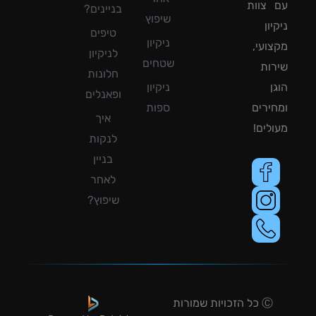
צוות
בניינים?
שיפוץ
ון
טיפים
ניקיון
ועי,
לניקיון
שטחים
ות
חלונות
ן
ניקיון
ופאנלים
ירים
ספות
איך
לים!
לנקות
בניין
לאחר
שיפוץ?
Ⓒ כל הזכויות שמורות