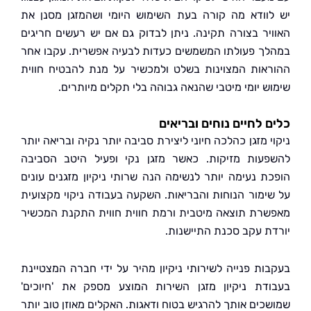
וודא מה קורה בעת השימוש היומי ושהמזגן מסנן את
יר בצורה תקינה. ניתן לבדוק גם אם יש רעשים חריגים
ך פעולתו המשמשים כעדות לבעיה אפשרית. עקבו אחר
אות המצוינות בשלט ולמכשיר על מנת להבטיח חווית
ש יומי מיטבי שהנאה גבוהה בלי תקלים מיותרים.
 לחיים נוחים ובריאים
 מזגן כהלכה חיוני ליצירת סביבה יותר נקיה ובריאה יותר
עות מזיקות. כאשר מזגן נקי ופעיל היטב הסביבה
ת נעימה יותר לנשימה הנה שרותי ניקיון מזגנים עונים
ימור הנוחות והבריאות. השקעה בעבודה ניקוי מקצועית
רת תוצאה מיטבית ורמת חווית חווית התקנת המכשיר
ת עקב סכנת התיישנות.
ות פנייה לשירותי ניקיון מהיר על ידי חברה המצטיינת
דת ניקיון מזגן השירות המוצע מספק את 'חיוכים'
כים אותך להרגיש בטוח ודאגות. האקלים מאוזן טוב יותר