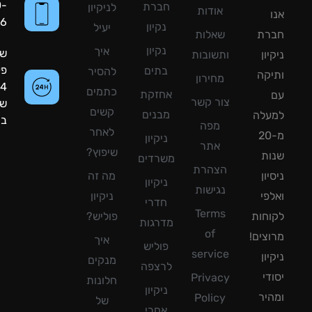
050-
חברת
לניקיון
אודות
8090056
נקיון
יעיל
רת
שאלות
נקיון
איך
שעות
ון
ותשובות
פעילות:
בתים
להסיר
קה
מחירון
24
כתמים
אחזקת
צור קשר
שעות
קשים
מבנים
עלה
ביממה!
מפה
לאחר
מ-20
ניקיון
אתר
שיפוץ?
ת
משרדים
הצהרת
ון
מה זה
ניקיון
נגישות
פי
ניקיון
חדרי
Terms
חות
פוליש?
מדרגות
of
צים!
איך
פוליש
service
ון
מנקים
לרצפה
די
Privacy
חלונות
ניקיון
יר
Policy
של
אחרי