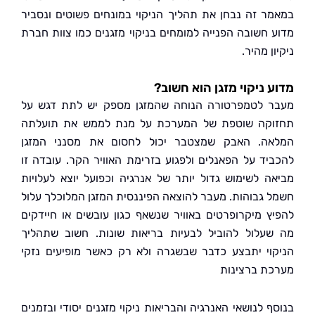
ר זה נבחן את תהליך הניקוי במונחים פשוטים ונסביר
 חשובה הפנייה למומחים בניקוי מזגנים כמו צוות חברת
ן מהיר.
 ניקוי מזגן הוא חשוב?
 לטמפרטורה הנוחה שהמזגן מספק יש לתת דגש על
קה שוטפת של המערכת על מנת לממש את תועלתה
ה. האבק שמצטבר יכול לחסום את מסנני המזגן
יד על הפאנלים ולפגוע בזרימת האוויר הקר. עובדה זו
ה לשימוש גדול יותר של אנרגיה וכפועל יוצא לעלויות
 גבוהות. מעבר להוצאה הפיננסית המזגן המלוכלך עלול
ץ מיקרופרטים באוויר שנשאף כגון עובשים או חיידקים
עלול להוביל לבעיות בריאות שונות. חשוב שתהליך
וי יתבצע כדבר שבשגרה ולא רק כאשר מופיעים נזקי
ת ברצינות
 לנושאי האנרגיה והבריאות ניקוי מזגנים יסודי ובזמנים