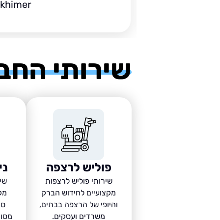
ckhimer
שירותי החב
פוליש לרצפה
ני
שירותי פוליש לרצפות
שיר
מקצועיים לחידוש הברק
מק
והיופי של הרצפה בבתים,
סב
משרדים ועסקים.
מסוד