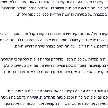
הול קפדני במהלך העבודה והקפדה על השגת תוצאות מיטביות לצד שמי
דה כולו מתוך דאגה אמיתית וחשוב לנו שתהיה לגמרי מרוצה מהשירות
 במסגרת של מסירות ותחושת אחריות כלפי כל לקוח ולקוח.
קיון מהיר". אנו מספקים שירותים בהם הלקוח מקבל ערך מוסף ויודע כי
נו במשרדים אינם רק פעולה חומרית אלא חוויה של שירות בלתי מתפשרת
ת לספק שירות אדיב ויעיל המותאם בצורה שלמה לדרישותיהם.
חיות מוקפדות שכוללות תכנון מדוקדק ובקרת איכות לכל שלבי התהליך.
וי במקצוענות העובדים שלנו ובאיכות השירות אותו אנו מגישים. כחלק
ממוקדים במקצועיות, אקדמיות ובמתן תשומת לב לאחר פרטים קטנים
 וניהול סביבה עבודה נקייה ובריאה. כשאתם צריכים שירות איכותי
כם עם יכולות מוכרות וטכנולוגיות מתקדמות. שמירה על סביבה נעימה
רד. אם אתם מחפשים שירות מקצועי, אמין ואיכותי,פנו אלינו ואנו