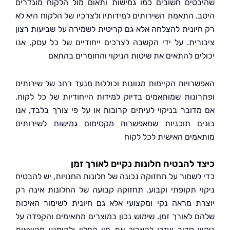
טים חשובים כמו גמישות ותאום מול הלקוח מוגדרים
. התאמת השירותים למידותיו ולצרכיו של הלקוח היא לא
יונית להצלחה אלא גם קריטית לשמירה על שביעות רצון
רית. על ידי הקשבה לצרכים ייחודיים של כל עסק, אנו
ים להתאים את שיטות הניקוי והחומרים בהתאם
רויות הקיימות מגוונות וכוללות מנעד רחב של שירותים
ונות שמותאמים בדיוק למידות הייחודיות של כל לקוח.
דובר בניקוי לעיתים קרובות או על פי צורך בלבד, אנו
ם תוכניות שמאפשרות מקסימום גמישות לשירותים
מים האישית לכל לקוח
 להבטיח חלונות נקיים לאורך זמן
לשמור על תחזוקה נכונה של חלונות החנויות, יש להבטיח
י תקופתי וקבוע. תחזוקה קבועה של החלונות אינה רק
ת מראה נקי ומקצועי אלא גם חיונית לשימור האיכות
 לאורך זמן. שימוש נכון במוצרים מתאימים והקפדה על
ון סדיר יעזרו להאריך את חיי החלון ולהימנע מהוצאות