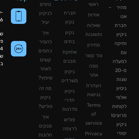
ראשי
טיפים
יר –
050-
חברת
לניקיון
אודות
8090056
נקיון
יעיל
רת
שאלות
נקיון
איך
שעות
ון
ותשובות
פעילות:
בתים
להסיר
קה
מחירון
24
כתמים
אחזקת
צור קשר
שעות
קשים
מבנים
עלה
ביממה!
מפה
לאחר
מ-20
ניקיון
אתר
שיפוץ?
ת
משרדים
הצהרת
ון
מה זה
ניקיון
נגישות
פי
ניקיון
חדרי
Terms
חות
פוליש?
מדרגות
of
צים!
איך
פוליש
service
ון
מנקים
לרצפה
די
Privacy
חלונות