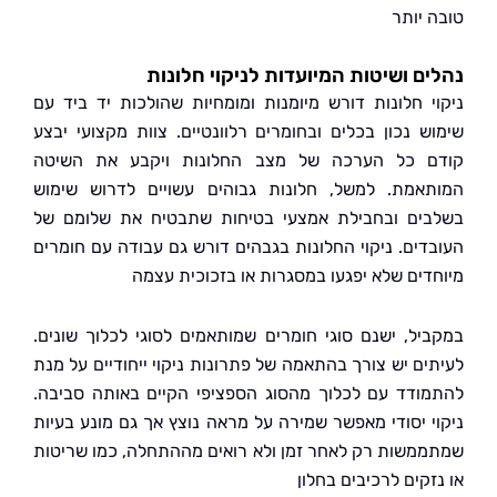
 יותר
ם ושיטות המיועדות לניקוי חלונות
י חלונות דורש מיומנות ומומחיות שהולכות יד ביד עם
ש נכון בכלים ובחומרים רלוונטיים. צוות מקצועי יבצע
 כל הערכה של מצב החלונות ויקבע את השיטה
אמת. למשל, חלונות גבוהים עשויים לדרוש שימוש
ים ובחבילת אמצעי בטיחות שתבטיח את שלומם של
דים. ניקוי החלונות בגבהים דורש גם עבודה עם חומרים
דים שלא יפגעו במסגרות או בזכוכית עצמה
יל, ישנם סוגי חומרים שמותאמים לסוגי לכלוך שונים.
ים יש צורך בהתאמה של פתרונות ניקוי ייחודיים על מנת
ודד עם לכלוך מהסוג הספציפי הקיים באותה סביבה.
י יסודי מאפשר שמירה על מראה נוצץ אך גם מונע בעיות
משות רק לאחר זמן ולא רואים מההתחלה, כמו שריטות
קים לרכיבים בחלון