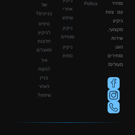
ניקיון
יר
Policy
של
אחרי
צוות
בניינים?
שיפוץ
ון
טיפים
ניקיון
ועי,
לניקיון
שטחים
ות
חלונות
ן
ניקיון
ופאנלים
ירים
ספות
איך
לים!
לנקות
בניין
לאחר
שיפוץ?