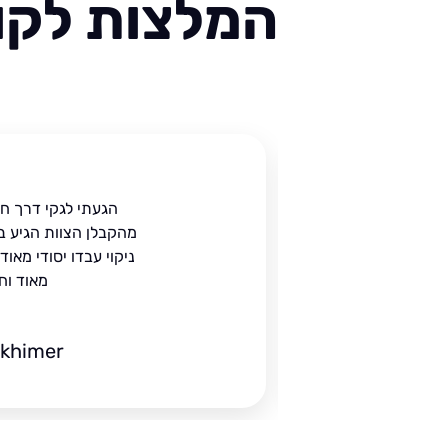
המלצות לקוח
ית
הגעתי לגקי דרך ח
הים.
מהקבלן הצוות הגיע ב
 בעל
ניקוי עבדו יסודי מאו
מאוד וח
ckhimer