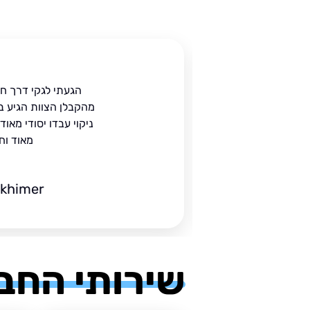
ית
הגעתי לגקי דרך ח
הים.
מהקבלן הצוות הגיע ב
 בעל
ניקוי עבדו יסודי מאו
מאוד וח
ckhimer
שירותי החב