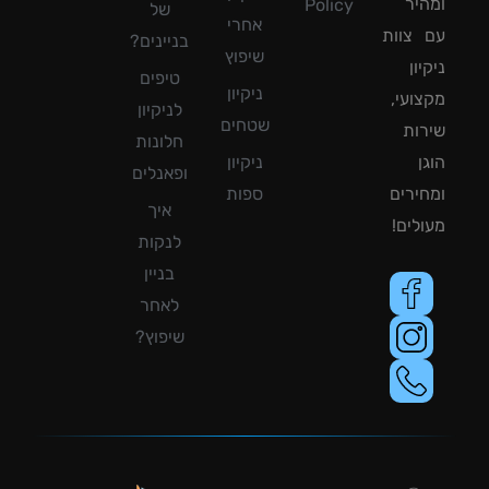
יר
Policy
של
אחרי
צוות
בניינים?
שיפוץ
ון
טיפים
ניקיון
ועי,
לניקיון
שטחים
ות
חלונות
ן
ניקיון
ופאנלים
ירים
ספות
איך
לים!
לנקות
בניין
לאחר
שיפוץ?