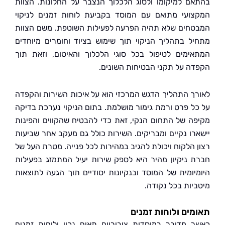
ם למיקומו ולסוג הלכלוך הנצבר על החלונות. הצוות
ועי מתואם עם המוסד בקביעת לוחות זמנים לניקוי
חים שלא תהיה הפרעה לפעילות השוטפת. משם הצוות
ל בתהליך הניקוי תוך שימוש בציוד וחומרים מיוחדים
ימים לטיפול בכל סוגי הלכלוך והאיטום, וזאת תוך
ה על תקני הבטיחות השונים.
ך התהליך הדגש המרכזי הוא על איכות השירות והקפדה
ל פרט ורמת גימור מושלמת. בתום הניקוי נערכת בדיקה
ה של התחום הנקי, זאת כדי להבטיח שהקווים והפינות
רו נקיים ומבריקים. השירות כולל גם מעקב אחר שביעות
 הלקוח ויכולת להגיב במהירות לכל פנייה. מטרת העל של
 ניקיון מהיר היא לספק שירות יעיל המתמזג בפעילות
יומית של המוסד ובנקיונות יסודיים תוך הגעה לתוצאות
יות בכל נקודה.
ים ולוחות זמנים
 מדובר במוסדות ציבוריים תאום נכון ולוחות זמנים