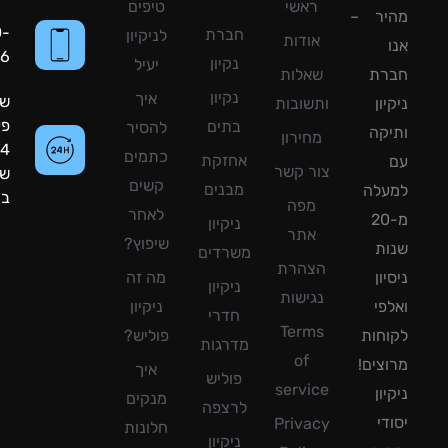
ראשי
טיפים
יר –
050-
חברת
לניקיון
אודות
8090056
נקיון
יעיל
רת
שאלות
נקיון
איך
שעות
ון
ותשובות
פעילות:
בתים
להסיר
קה
מחירון
24
כתמים
אחזקת
צור קשר
שעות
קשים
מבנים
עלה
ביממה!
מפה
לאחר
מ-20
ניקיון
אתר
שיפוץ?
ת
משרדים
הצהרת
ון
מה זה
ניקיון
נגישות
פי
ניקיון
חדרי
Terms
חות
פוליש?
מדרגות
of
צים!
איך
פוליש
service
ון
מנקים
לרצפה
די
Privacy
חלונות
ניקיון