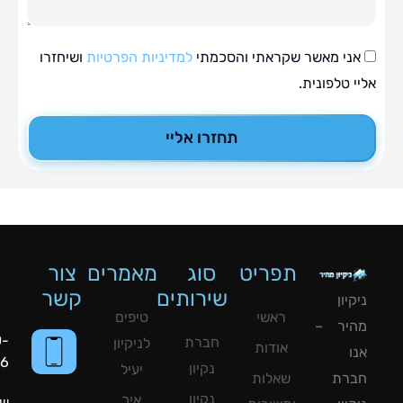
י מאשר שקראתי והסכמתי
למדיניות הפרטיות
ושיחזרו
טלפונית.
תחזרו אליי
תפריט
סוג
מאמרים
צור
שירותים
קשר
ון
ראשי
טיפים
יר –
050-
חברת
לניקיון
אודות
8090056
נקיון
יעיל
רת
שאלות
נקיון
איך
שעות