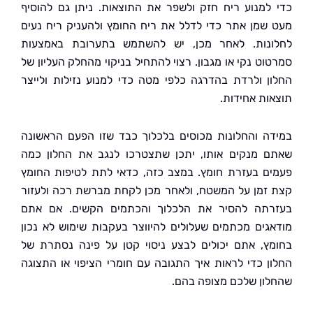
למנוע ריח חזק ולשפר את התוצאות. ניתן גם להוסיף
שמן אתר כדי לדלל את ריח החומץ ולהעניק ריח נעים
נות. לאחר מכן, יש להשתמש בתערובת באמצעות
וט נקי או מגבון. רצוי להתחיל בניקוי מהחלק העליון של
ן ולרדת בהדרגה כלפי מטה כדי למנוע נזילות ולייצר
ות אחידות.
ה והחלונות מכוסים בלכלוך כבד שזו הפעם הראשונה
 מנקים אותו, יתכן שתצטרכו לנגב את החלון כמה
ם בעזרת חומץ. במצב כזה, כדאי לתת לטיפות החומץ
זמן על המשטח, ולאחר מכן לקחת מברשת רכה ולעזור
תה להסיר את הלכלוך והכתמים הקשים. אם אתם
גים מכתמים שעלולים להיווצר בעקבות שימוש לא נכון
ץ, אתם יכולים לבצע ניסוי קטן על פינה נסתרת של
ן כדי לראות איך התגובה עם חומרי הציפוי או התצוגה
ון שלכם מצופה בהם.