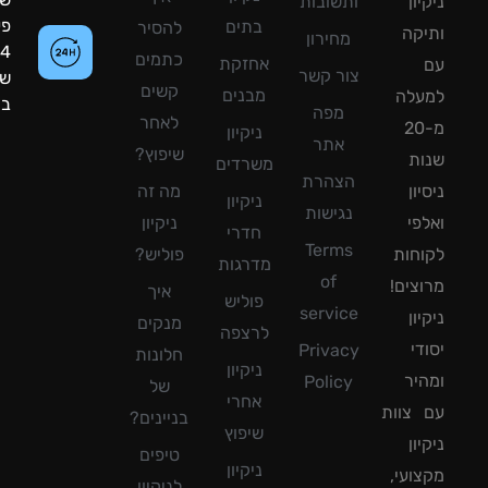
ון
ותשובות
פעילות:
בתים
להסיר
קה
מחירון
24
כתמים
אחזקת
צור קשר
שעות
קשים
מבנים
עלה
ביממה!
מפה
לאחר
מ-20
ניקיון
אתר
שיפוץ?
ת
משרדים
הצהרת
ון
מה זה
ניקיון
נגישות
פי
ניקיון
חדרי
Terms
חות
פוליש?
מדרגות
of
צים!
איך
פוליש
service
ון
מנקים
לרצפה
די
Privacy
חלונות
ניקיון
יר
Policy
של
אחרי
צוות
בניינים?
שיפוץ
ון
טיפים
ניקיון
ועי,
לניקיון