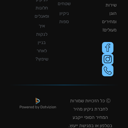
שטחים
ות
חלונות
ן
ניקיון
ופאנלים
ירים
ספות
איך
לים!
לנקות
בניין
לאחר
שיפוץ?
Ⓒ כל הזכויות שמורות
Powered by Dotvizion
לחברת ניקיון מהיר
המחיר הסופי ייקבע
טלפון או בפגישת ייעוץ.