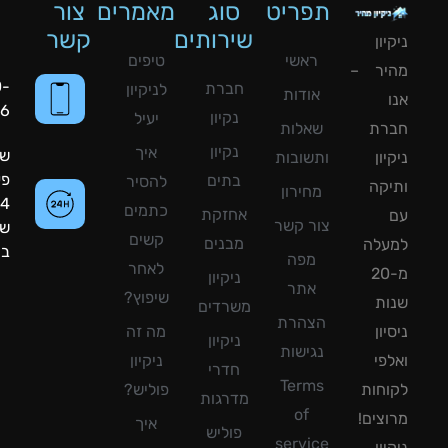
תפריט
סוג
מאמרים
צור
שירותים
קשר
ון
ראשי
טיפים
יר –
050-
חברת
לניקיון
אודות
8090056
נקיון
יעיל
רת
שאלות
נקיון
איך
שעות
ון
ותשובות
פעילות:
בתים
להסיר
קה
מחירון
24
כתמים
אחזקת
צור קשר
שעות
קשים
מבנים
עלה
ביממה!
מפה
לאחר
מ-20
ניקיון
אתר
שיפוץ?
ת
משרדים
הצהרת
ון
מה זה
ניקיון
נגישות
פי
ניקיון
חדרי
Terms
חות
פוליש?
מדרגות
of
צים!
איך
פוליש
service
ון