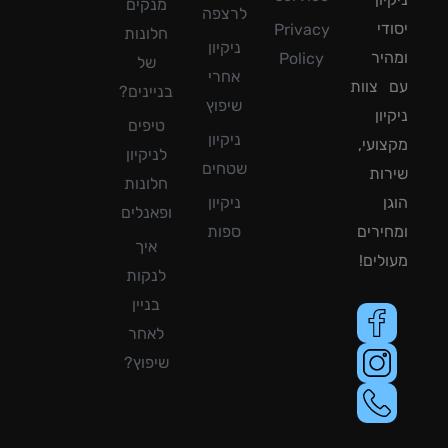
מנקים
לרצפה
די
Privacy
חלונות
ניקיון
יר
Policy
של
אחרי
צוות
בניינים?
שיפוץ
ון
טיפים
ניקיון
ועי,
לניקיון
שטחים
ות
חלונות
ן
ניקיון
ופאנלים
ירים
ספות
איך
לים!
לנקות
בניין
לאחר
שיפוץ?