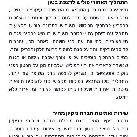
יך מאחורי פוליש לרצפת בטון
יש לרצפת בטון מתבצע בכמה שלבים עיקריים. תחילה,
ם את המשטח על מנת להסיר לכלוך וכתמים שעלולים
יע לתהליך הליטוש. השימוש במכונת פוליש מקצועית
ל עם דיסק גס שמטרת השימוש בו היא להסיר פגמים
ותיים ולהשוות את פני השטח. לאחר מכן, עוברים
קים דקים יותר על מנת להוסיף מראה חלק ומבריק יותר.
ם התהליך מוסיפים על פי צורך שכבת איטום או הגנה
דה להאריך את חיי הפוליש. שלב זה מגן על הבטון מפני
ם פוטנציאליים ומעניק לרצפה ברק משופר עוד יותר.
יך כולו מתבצע בפיקוח מקצועי כדי להבטיח תוצאות
יות ואחידות שעליהן ניתן לסמוך לאורך זמן ארוך ללא
.
ת ואמינות חברת ניקיון מהיר
 ניקיון מהיר הינה מובילה בתחום שירותי הניקיון
פול ברצפות בטון, תוך דגש על איכות ועמידה בזמנים.
 שלנו מתמחה בטכניקות מתקדמות של פוליש ולטש