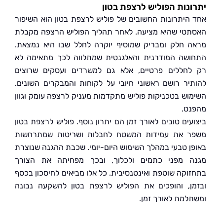
נות הפוליש לרצפת בטון
היתרונות החשובים של פוליש לרצפת בטון הוא השיפור
טי שהיא מציעה. לאחר תהליך הפוליש הרצפה מקבלת
 חלק ומבריק שמוסיף יוקרה לחלל שבו היא נמצאת.
שה המודרנית והאלגנטית שמתלווה לכך מתאימה לא
חללים פרטיים, אלא גם למשרדים ועסקים שרוצים
יר רושם ראשוני חיובי על לקוחות והמבקרים השונים.
וש בטכניקות פוליש מתקדמות מעניק לרצפה עומק וגוון
ט.
עים טובים לאורך זמן הם יתרון נוסף. פוליש לרצפת בטון
 את עמידות המשטח לחבלות ושריטות שמתרחשות
ן טבעי במהלך השימוש היום-יומי. שכבת ההגנה שנוצרת
 מפני כתמים ולכלוך, ובכך מפחיתה את הצורך
וקה שוטפת ואינטנסיבית. כל אלו מביאים לחיסכון בכסף
ן, והופכים את הפוליש לרצפת בטון להשקעה נבונה
למת לאורך זמן.