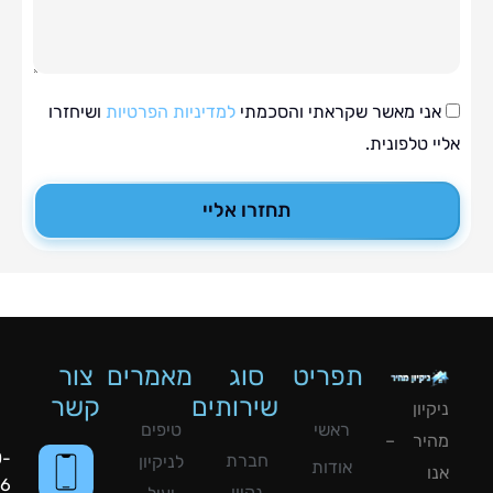
י מאשר שקראתי והסכמתי
למדיניות הפרטיות
ושיחזרו
טלפונית.
תחזרו אליי
תפריט
סוג
מאמרים
צור
שירותים
קשר
ון
ראשי
טיפים
יר –
050-
חברת
לניקיון
אודות
8090056
נקיון