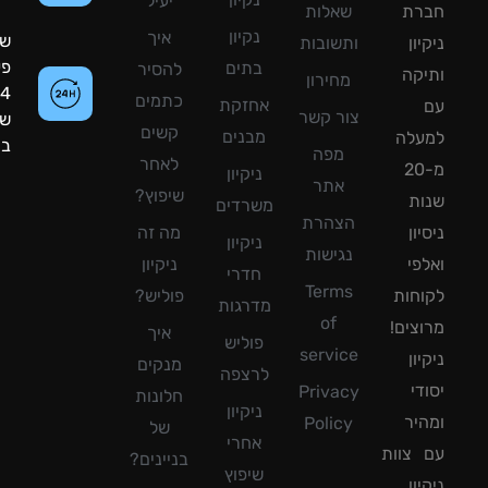
יעיל
רת
שאלות
נקיון
איך
שעות
ון
ותשובות
פעילות:
בתים
להסיר
קה
מחירון
24
כתמים
אחזקת
צור קשר
שעות
קשים
מבנים
עלה
ביממה!
מפה
לאחר
מ-20
ניקיון
אתר
שיפוץ?
ת
משרדים
הצהרת
ון
מה זה
ניקיון
נגישות
פי
ניקיון
חדרי
Terms
חות
פוליש?
מדרגות
of
צים!
איך
פוליש
service
ון
מנקים
לרצפה
די
Privacy
חלונות
ניקיון
יר
Policy
של
אחרי
צוות
בניינים?
שיפוץ
ון