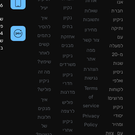
אודות
8090056
נקיון
יעיל
רת
שאלות
נקיון
איך
שעות
ון
ותשובות
פעילות:
בתים
להסיר
קה
מחירון
24
כתמים
אחזקת
צור קשר
שעות
קשים
מבנים
עלה
ביממה!
מפה
לאחר
מ-20
ניקיון
אתר
שיפוץ?
ת
משרדים
הצהרת
ון
מה זה
ניקיון
נגישות
פי
ניקיון
חדרי
Terms
חות
פוליש?
מדרגות
of
צים!
איך
פוליש
service
ון
מנקים
לרצפה
די
Privacy
חלונות
ניקיון
יר
Policy
של
אחרי
צוות
בניינים?