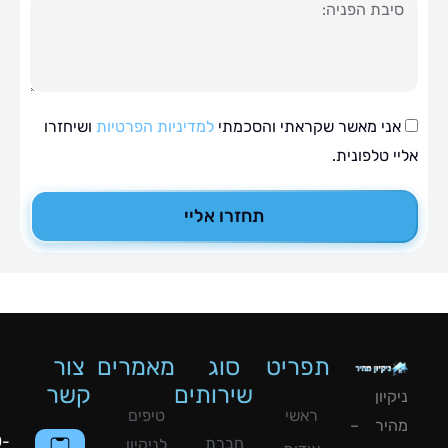
ה
י מאשר שקראתי והסכמתי
למדיניות הפרטיות
ושיחזרו
טלפונית.
תחזרו אליי
תפריט
סוג
מאמרים
צור
שירותים
קשר
ון
ראשי
טיפים
יר –
050-
חברת
לניקיון