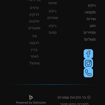
שיפוץ
ון
טיפים
ניקיון
ועי,
לניקיון
שטחים
ות
חלונות
ן
ניקיון
ופאנלים
ירים
ספות
איך
לים!
לנקות
בניין
לאחר
שיפוץ?
Ⓒ כל הזכויות שמורות
Powered by Dotvizion
לחברת ניקיון מהיר