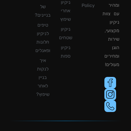
ניקיון
יר
Policy
של
אחרי
צוות
בניינים?
שיפוץ
ון
טיפים
ניקיון
ועי,
לניקיון
שטחים
ות
חלונות
ן
ניקיון
ופאנלים
ירים
ספות
איך
לים!
לנקות
בניין
לאחר
שיפוץ?