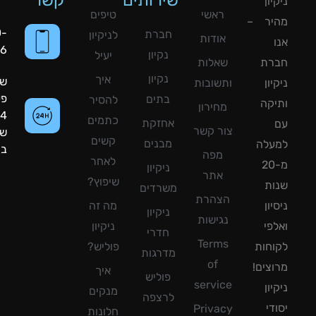
שירותים
קשר
ון
ראשי
טיפים
יר –
050-
חברת
לניקיון
אודות
8090056
נקיון
יעיל
רת
שאלות
נקיון
איך
שעות
ון
ותשובות
פעילות:
בתים
להסיר
קה
מחירון
24
כתמים
אחזקת
צור קשר
שעות
קשים
מבנים
עלה
ביממה!
מפה
לאחר
מ-20
ניקיון
אתר
שיפוץ?
ת
משרדים
הצהרת
ון
מה זה
ניקיון
נגישות
פי
ניקיון
חדרי
Terms
חות
פוליש?
מדרגות
of
צים!
איך
פוליש
service
ון
מנקים
לרצפה
די
Privacy
חלונות