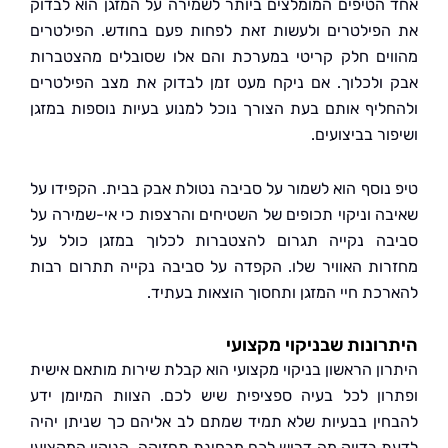
הטיפים המומלצים ביותר לשמירה על המזגן הוא לבדוק
פילטרים ולעשות זאת לפחות פעם בחודש. הפילטרים
ים חלק קריטי במערכת והם אלו שסובלים מהצטברות
ולכלוך. אם ניקח מעט זמן לבדוק את מצב הפילטרים
ליף אותם בעת הצורך נוכל למנוע בעיות נוספות במזגן
ר בביצועים.
נוסף הוא לשמור על סביבה נטולת אבק בבית. הקפידו על
ה וניקוי תכופים של השטיחים והרצפות כי אי-שמירה על
ה נקייה תגרום להצטברות לכלוך במזגן כולל על
ות האוויר שלו. הקפדה על סביבה נקייה תתרום רבות
כת חיי המזגן ותחסוך הוצאות בעתיד.
ונות שבניקוי מקצועי
ון הראשון בניקוי מקצועי הוא קבלת שירות מותאם אישית
ון לכל בעיה ספציפית שיש לכם. הצוות המיומן ידע
ין בבעיות שלא תמיד שמתם לב אליהם כך שניתן יהיה
 בדיוק מה דרוש לכם מבחינת תחזוקה. הניקוי המקצועי