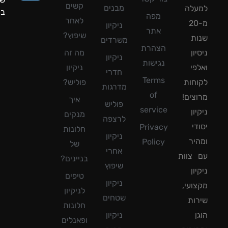
קשים
מבנים
עלה
ביממה!
מפה
לאחר
מ-20
ניקיון
אתר
שיפוץ?
ת
משרדים
הצהרת
ון
מה זה
ניקיון
נגישות
פי
ניקיון
חדרי
Terms
חות
פוליש?
מדרגות
of
צים!
איך
פוליש
service
ון
מנקים
לרצפה
די
Privacy
חלונות
ניקיון
יר
Policy
של
אחרי
צוות
בניינים?
שיפוץ
ון
טיפים
ניקיון
ועי,
לניקיון
שטחים
ות
חלונות
ן
ניקיון
ופאנלים