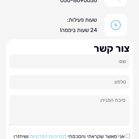
050-8090056
שעות פעילות:
24 שעות ביממה!
ר קשר
ה
י מאשר שקראתי והסכמתי
למדיניות הפרטיות
ושיחזרו