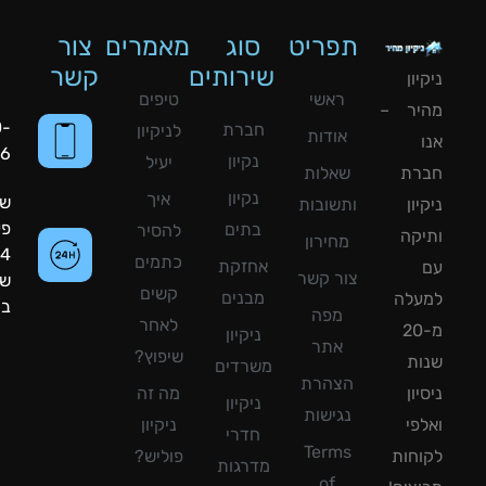
תפריט
סוג
מאמרים
צור
שירותים
קשר
ון
ראשי
טיפים
יר –
050-
חברת
לניקיון
אודות
8090056
נקיון
יעיל
רת
שאלות
נקיון
איך
שעות
ון
ותשובות
פעילות:
בתים
להסיר
קה
מחירון
24
כתמים
אחזקת
צור קשר
שעות
קשים
מבנים
עלה
ביממה!
מפה
לאחר
מ-20
ניקיון
אתר
שיפוץ?
ת
משרדים
הצהרת
ון
מה זה
ניקיון
נגישות
פי
ניקיון
חדרי
Terms
חות
פוליש?
מדרגות
of