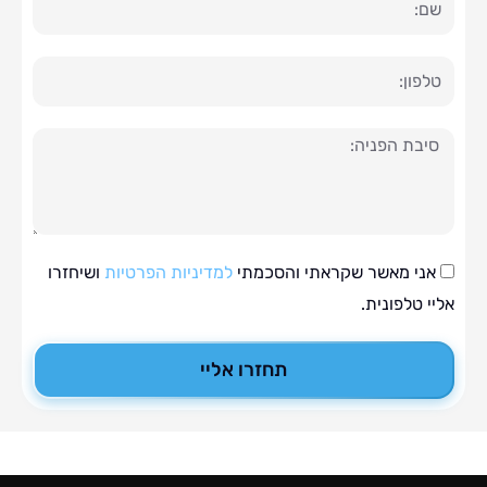
ה
י מאשר שקראתי והסכמתי
למדיניות הפרטיות
ושיחזרו
טלפונית.
תחזרו אליי