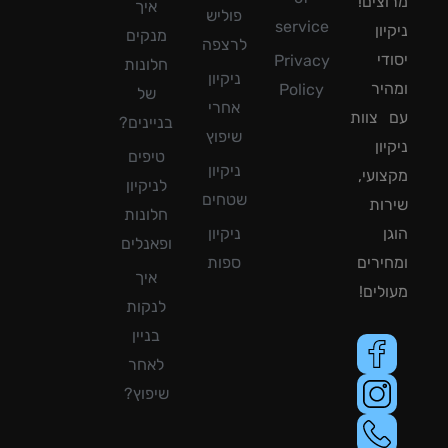
צים!
איך
פוליש
service
ון
מנקים
לרצפה
די
Privacy
חלונות
ניקיון
יר
Policy
של
אחרי
צוות
בניינים?
שיפוץ
ון
טיפים
ניקיון
ועי,
לניקיון
שטחים
ות
חלונות
ן
ניקיון
ופאנלים
ירים
ספות
איך
לים!
לנקות
בניין
לאחר
שיפוץ?