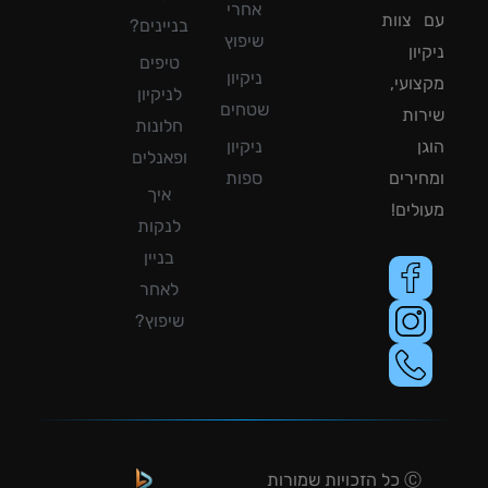
אחרי
צוות
בניינים?
שיפוץ
ון
טיפים
ניקיון
ועי,
לניקיון
שטחים
ות
חלונות
ן
ניקיון
ופאנלים
ירים
ספות
איך
לים!
לנקות
בניין
לאחר
שיפוץ?
Ⓒ כל הזכויות שמורות