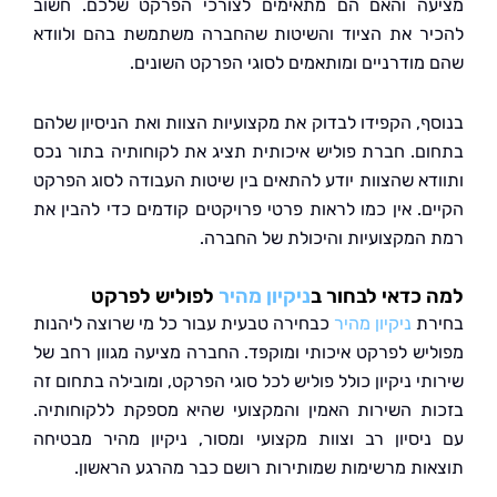
ה והאם הם מתאימים לצורכי הפרקט שלכם. חשוב
ר את הציוד והשיטות שהחברה משתמשת בהם ולוודא
מודרניים ומותאמים לסוגי הפרקט השונים.
ף, הקפידו לבדוק את מקצועיות הצוות ואת הניסיון שלהם
ם. חברת פוליש איכותית תציג את לקוחותיה בתור נכס
דא שהצוות יודע להתאים בין שיטות העבודה לסוג הפרקט
ם. אין כמו לראות פרטי פרויקטים קודמים כדי להבין את
המקצועיות והיכולת של החברה.
כדאי לבחור ב
ניקיון מהיר
לפוליש לפרקט
רת
ניקיון מהיר
כבחירה טבעית עבור כל מי שרוצה ליהנות
יש לפרקט איכותי ומוקפד. החברה מציעה מגוון רחב של
י ניקיון כולל פוליש לכל סוגי הפרקט, ומובילה בתחום זה
ת השירות האמין והמקצועי שהיא מספקת ללקוחותיה.
יסיון רב וצוות מקצועי ומסור, ניקיון מהיר מבטיחה
ות מרשימות שמותירות רושם כבר מהרגע הראשון.