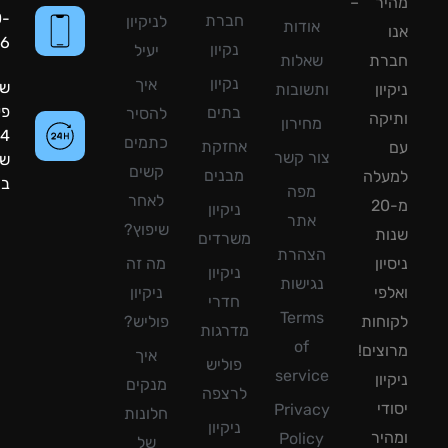
יר –
050-
חברת
לניקיון
אודות
8090056
נקיון
יעיל
רת
שאלות
נקיון
איך
שעות
ון
ותשובות
פעילות:
בתים
להסיר
קה
מחירון
24
כתמים
אחזקת
צור קשר
שעות
קשים
מבנים
עלה
ביממה!
מפה
לאחר
מ-20
ניקיון
אתר
שיפוץ?
ת
משרדים
הצהרת
ון
מה זה
ניקיון
נגישות
פי
ניקיון
חדרי
Terms
חות
פוליש?
מדרגות
of
צים!
איך
פוליש
service
ון
מנקים
לרצפה
די
Privacy
חלונות
ניקיון
יר
Policy
של