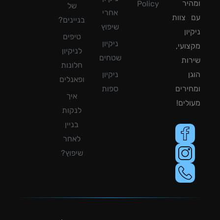
יר
Policy
של
אחרי
צוות
בניינים?
שיפוץ
ון
טיפים
ניקיון
ועי,
לניקיון
שטחים
ות
חלונות
ן
ניקיון
ופאנלים
ירים
ספות
איך
לים!
לנקות
בניין
לאחר
שיפוץ?