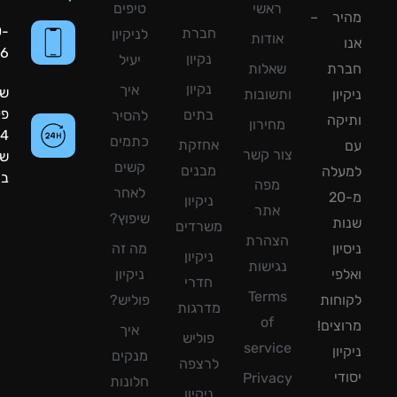
ראשי
טיפים
יר –
050-
חברת
לניקיון
אודות
8090056
נקיון
יעיל
רת
שאלות
נקיון
איך
שעות
ון
ותשובות
פעילות:
בתים
להסיר
קה
מחירון
24
כתמים
אחזקת
צור קשר
שעות
קשים
מבנים
עלה
ביממה!
מפה
לאחר
מ-20
ניקיון
אתר
שיפוץ?
ת
משרדים
הצהרת
ון
מה זה
ניקיון
נגישות
פי
ניקיון
חדרי
Terms
חות
פוליש?
מדרגות
of
צים!
איך
פוליש
service
ון
מנקים
לרצפה
די
Privacy
חלונות
ניקיון