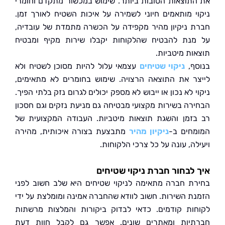
תוצאות הטובות ביותר. שימוש במכשור מתקדם וחומרי
י מותאמים חיוני לשמירה על איכות השטיח לאורך זמן.
 ניקיון מהיר מקפידה על הכשרה מתמדת של עובדיה,
נת להבטיח שהלקוחות יקבלו שירות מקיף ומבטיח
ות מיטביות.
ף,
ניקוי שטיחים
עצמאי עלול להיות מסוכן לשטיח ולא
ר את התוצאה הרצויה. שימוש בחומרים לא מתאימים,
 לא נכון או ייבוש לא מספק יכולים לגרום נזק בלתי הפיך.
רה בשירות מקצועי מבטיחה גם מניעת נזקים וגם חסכון
זמן והשגת תוצאות מיטביות. העבודה המקצועית של
חים ב-
ניקיון מהיר
מתבצעת בצורה איכותית, מהירה
ה, עונה על כל צרכי הלקוחות.
לבחור חברת ניקוי שטיחים
ת חברה מתאימה לניקוי שטיחים היא שלב חשוב לפני
ת השירות. חשוב לוודא שהחברה אמינה ומומלצת על ידי
ות קודמים. כדאי לבדוק ביקורות והמלצות מרשתות
יות ומאתרים שונים. אפשר גם לקבל חוות דעת