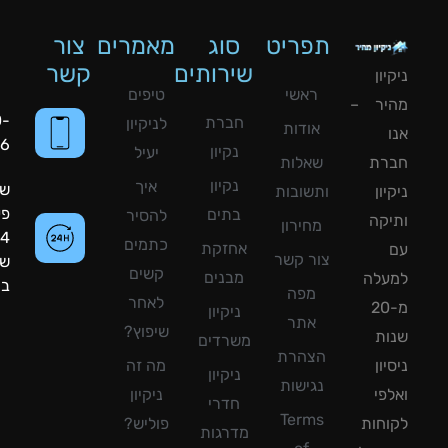
תפריט
סוג
מאמרים
צור
שירותים
קשר
ון
ראשי
טיפים
יר –
050-
חברת
לניקיון
אודות
8090056
נקיון
יעיל
רת
שאלות
נקיון
איך
שעות
ון
ותשובות
פעילות:
בתים
להסיר
קה
מחירון
24
כתמים
אחזקת
צור קשר
שעות
קשים
מבנים
עלה
ביממה!
מפה
לאחר
מ-20
ניקיון
אתר
שיפוץ?
ת
משרדים
הצהרת
ון
מה זה
ניקיון
נגישות
פי
ניקיון
חדרי
Terms
חות
פוליש?
מדרגות