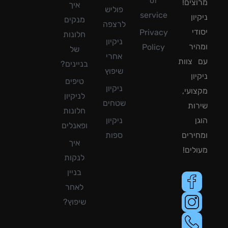
of
צים!
איך
פוליש
service
ון
מנקים
לרצפה
די
Privacy
חלונות
ניקיון
יר
Policy
של
אחרי
צוות
בניינים?
שיפוץ
ון
טיפים
ניקיון
ועי,
לניקיון
שטחים
ות
חלונות
ן
ניקיון
ופאנלים
ירים
ספות
איך
לים!
לנקות
בניין
לאחר
שיפוץ?