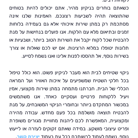
ם בוחרים בניקיון מהיר, אתם יכולים להיות בטוחים
צאה תהיה לשביעות רצונכם. האמינות שלנו אינה
מת רק במתן שירות איכותי אלא גם בעמידה בלוחות
ם ובתיאום מלא עם הלקוח. אנו פועלים בנחישות על מנת
יח שכל לקוח יקבל את השירות הטוב ביותר, ושבעיות או
ות יטופלו במלוא הרצינות. אם יש לכם שאלות או צורך
ת נוסף, אל תהססו לפנות אלינו ואנו נשמח לסייע.
י שטיחים לבית הוא מעבר לניקיון פשוט. הוא כולל טיפול
חלקי השטיח שמשפיעים על איכות האוויר ועל המראה
י של הבית. חברתנו מתמחה במתן שירות מקצועי, אמין
ל ללקוחות פרטיים ועסקיים כאחד. אנו משתמשים
ור המתקדם ביותר ובחומרי הניקוי המשובחים, על מנת
יח תוצאה מושלמת בכל פעם מחדש. עבודה מהירה
ועית, המאפשרת לכם ליהנות מחוויית מגורים משופרת
ט עיצובי מושקע. במידה שאתם זקוקים לעזרה או לייעוץ
, נשמח לעמוד לרשותכם בכל עת בעמוד
יצירת קשר
.