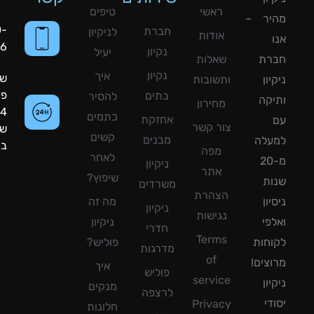
ראשי
טיפים
יר –
050-
חברת
לניקיון
אודות
8090056
נקיון
יעיל
רת
שאלות
נקיון
איך
שעות
ון
ותשובות
פעילות:
בתים
להסיר
קה
מחירון
24
כתמים
אחזקת
צור קשר
שעות
קשים
מבנים
עלה
ביממה!
מפה
לאחר
מ-20
ניקיון
אתר
שיפוץ?
ת
משרדים
הצהרת
ון
מה זה
ניקיון
נגישות
פי
ניקיון
חדרי
Terms
חות
פוליש?
מדרגות
of
צים!
איך
פוליש
service
ון
מנקים
לרצפה
די
Privacy
חלונות