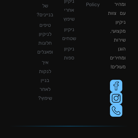
ניקיון
יר
Policy
של
אחרי
צוות
בניינים?
שיפוץ
ון
טיפים
ניקיון
ועי,
לניקיון
שטחים
ות
חלונות
ן
ניקיון
ופאנלים
ירים
ספות
איך
לים!
לנקות
בניין
לאחר
שיפוץ?