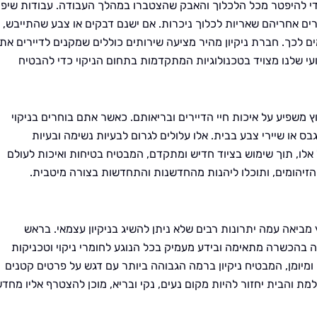
כדי להיפטר מכל הלכלוך והאבק שהצטברו במהלך העבודה. עבודות שיפו
רים אחריהם שאריות לכלוך ניכרות. אם ישנם דבקים או צבע שהתייבש,
 לכך. חברת ניקיון מהיר מציעה שירותים כוללים שמקנים לדיירים את
י שלנו מצויד בטכנולוגיות המתקדמות בתחום הניקוי כדי להבטיח
 משפיע על איכות חיי הדיירים ובריאותם. כאשר אתם בוחרים בניקוי
ס או שיירי צבע בבית. אלו עלולים לגרום לבעיות נשימה ובעיות
ל אלו, תוך שימוש בציוד חדיש ומתקדם, המבטיח בטיחות ואיכות לעולם
זיהומים, ותוכלו ליהנות מהחדשנות והתחדשות בצורה מיטבית.
מביאה עמה יתרונות רבים שלא ניתן להשיג בניקיון עצמאי. בראש
ה בהכשרה מתאימה ובידע מעמיק בכל הנוגע לחומרי ניקוי וטכניקות
ומיומן, המבטיח ניקיון ברמה הגבוהה ביותר עם דגש על פרטים קטנים
והבית יחזור להיות מקום נעים, נקי ובריא, מוכן להצטרף אליו מחדש