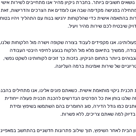
נושאים חשובים ביותר. בחברת ניקיון מהיר אנו מתחייבים לשירות אישי
 מתחילה בפגישה מקדימה שבה אנו לומדים את הצרכים והדרישות, זאת 
ות בהתאמה אישית כדי שהלקוחות ירגישו בנוח עם התהליך ויהיו בטוחי
יק שיבטיח לכם שירות מהיר ויעיל.
עולותינו. אנו מקפידים לעבוד בצורה שקופה וישרה מול הלקוחות שלנו,
ודה, ממשיך בתיאום מלא מול הלקוח בנוגע לחיפוי היבטי העבודה
הים ביותר בתחום הניקיון. בזכות כך זוכים לקוחותינו לשקט נפשי,
וניים של שירות ואמינות ברמה העליונה.
ת תכנית ניקוי מותאמת אישית. כשאתם פונים אלינו, אנו מתחילים בהבנ
סה שלנו בוחן את כל הפרטים הנדרשים להכנת תכנית פעולה ייחודית
תנים כמו גודל הדירה, סוג החומרים בהם השתמשו בשיפוץ ומידת
בדיוק למה שאתם צריכים, ללא פשרות.
ון הבית לאחר השיפוץ, תוך שילוב פתרונות חדשניים בהתחשב במאפייני