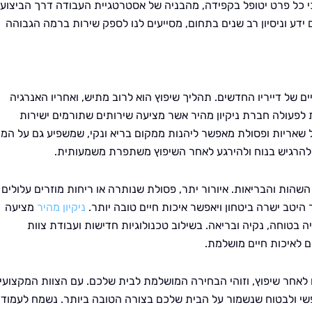
י כל פרט יטופל בקפידה, מהבניה של אסטרטגיית העבודה דרך הביצוע
ידע וניסיון רב שנים בתחום, מסייעים לנו לספק שירות ברמה הגבוהה
ים של דייריו החדשים. תהליך שיפוץ הוא לרוב מתיש, ואחריו האנרגיה
ת לפעולה חברת ניקיון מהיר אשר מציעה שירותים שתורמים ישירות
ל שאריות ופסולת מאפשר ליהנות ממקום בריא ונקי, שמשפיע גם על המ
 להרגיש בנוח ולהירגע לאחר השיפוץ משתפרת משמעותית.
שהות והבריאות. איורור יתר, פסולת שנותרה או ריחות מוזרים עלולים
היטב ישרה ביטחון ויאפשר איכות חיים טובה יותר.
ניקיון מהיר
מציעה
טוחה, נקיה ובריאה. בשילוב טכנולוגיות חדישות ועבודת צוות
ם לאיכות חיים מושלמת.
ם לאחר שיפוץ, וזוהי הבחירה המושלמת לבית שלכם. עם הצוות המקצועי
נפשי ולבטוח שנשמור על הבית שלכם בצורה הטובה ביותר. נשמח לעמוד