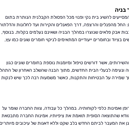
 בניה
מסייעים להשיג בית נקי ופנוי מכל הפסולת הקבלנית הנותרת בתום
ת: החל מהפנלים והרצפה, דרך הפאנלים והקירות ועד לחלונות והדלתות
ת אבק פלאים שנוצרו במהלך הבניה ושאינם נעלמים בקלות. בנוסף,
בציוד ובחומרים ייעודיים המתאימים לניקוי חומרים שונים כמו עץ,
השירותים, אשר דורשים טיפול ומיומנות נוספת בחומרים שונים כגון
וחה ונעימה לבעלי הבית החדשים, מתוך הבנה שהשלב האחרון של התהלי
וך שמירה על הבטיחות והתקנות, כאשר משמעות רבה לכך שיש לנקות
פן ואמינות כלפי לקוחותיה. במהלך כל עבודה, צוות החברה שומר על
ומוודא שהתוצאה הסופית תואמת את ציפיותיו. אמינות החברה מתבטאת
נן את המעבר לביתם החדש בלב שקט וללא דאגות של עיכובים מיותרים.