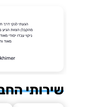
ית
הגעתי לגקי דרך ח
הים.
מהקבלן הצוות הגיע ב
 בעל
ניקוי עבדו יסודי מאו
מאוד וח
ckhimer
שירותי החב