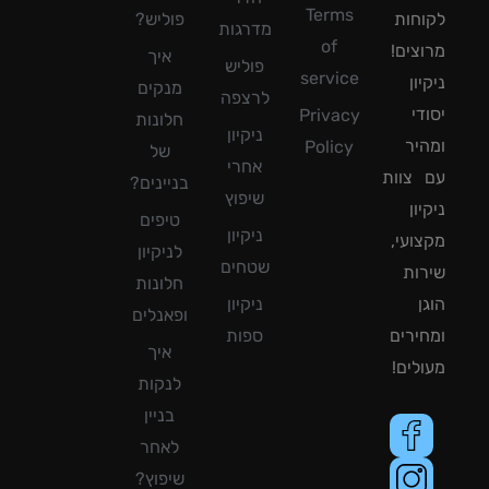
Terms
חות
פוליש?
מדרגות
of
צים!
איך
פוליש
service
ון
מנקים
לרצפה
די
Privacy
חלונות
ניקיון
יר
Policy
של
אחרי
צוות
בניינים?
שיפוץ
ון
טיפים
ניקיון
ועי,
לניקיון
שטחים
ות
חלונות
ן
ניקיון
ופאנלים
ירים
ספות
איך
לים!
לנקות
בניין
לאחר
שיפוץ?