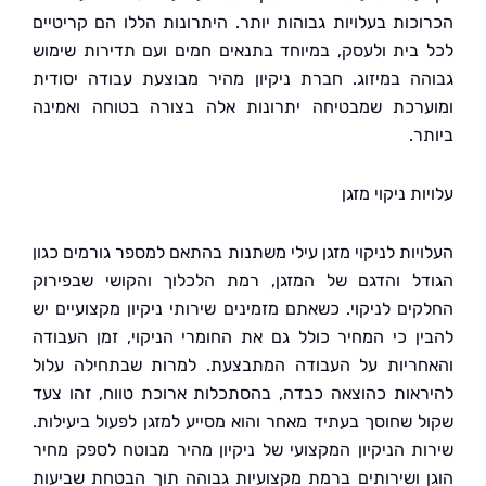
כות בעלויות גבוהות יותר. היתרונות הללו הם קריטיים
בית ולעסק, במיוחד בתנאים חמים ועם תדירות שימוש
ה במיזוג. חברת ניקיון מהיר מבוצעת עבודה יסודית
רכת שמבטיחה יתרונות אלה בצורה בטוחה ואמינה
.
ת ניקוי מזגן
יות לניקוי מזגן עילי משתנות בהתאם למספר גורמים כגון
ל והדגם של המזגן, רמת הלכלוך והקושי שבפירוק
ים לניקוי. כשאתם מזמינים שירותי ניקיון מקצועיים יש
ן כי המחיר כולל גם את החומרי הניקוי, זמן העבודה
ריות על העבודה המתבצעת. למרות שבתחילה עלול
אות כהוצאה כבדה, בהסתכלות ארוכת טווח, זהו צעד
 שחוסך בעתיד מאחר והוא מסייע למזגן לפעול ביעילות.
ת הניקיון המקצועי של ניקיון מהיר מבוטח לספק מחיר
 ושירותים ברמת מקצועיות גבוהה תוך הבטחת שביעות