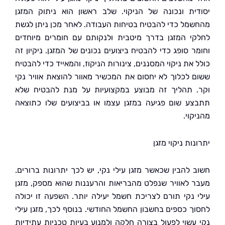
ית ונכונה של הניקוי. שלב ראשון הוא ניתוק המזגן
מל כדי להבטיח בטיחות העבודה. לאחר מכן ניתן לגשת
י המזגן בדרך מיטבית ולנקותם עם חומרים מיוחדים
 סופג כדי להבטיח ביצועים נכונים של המזגן. ניקיון זה
את ניקוי המסננים, צינורות הניקוז, והמאייד כדי להבטיח
 לכלוך לא יחסום את המכשיר מאוור להוצאת אוויר נקי
 תהליך זה מבוצע במקצועיות על מנת להבטיח שלא
ע שום פגיעה במזגן עצמו או בביצועים שלו כתוצאה
וי.
ות ניקוי מזגן
 להבין שכאשר מזגן עילי נקי, יש לכך יתרונות ברורים.
 לאוויר שנפלט מהבריאות והרעננות שהוא מספק, מזגן
 נקי תורם לצריכת חשמל יעילה יותר. השפעה זו יכולה
ך כספים בחשבון החשמל החודשי. בנוסף לכך, מזגן עילי
עשוי לפעול בצורה חלקה ולמנוע בעיות טכניות עתידיות