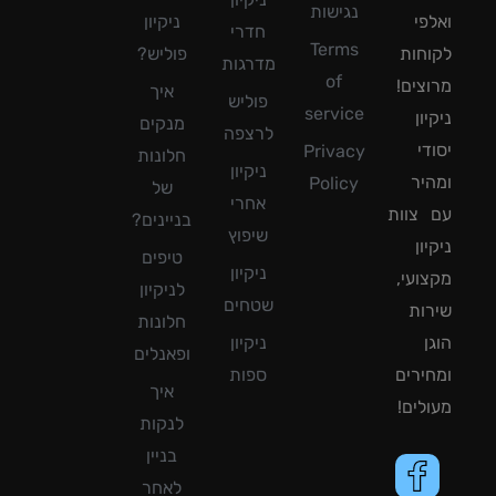
נגישות
פי
ניקיון
חדרי
Terms
חות
פוליש?
מדרגות
of
צים!
איך
פוליש
service
ון
מנקים
לרצפה
די
Privacy
חלונות
ניקיון
יר
Policy
של
אחרי
צוות
בניינים?
שיפוץ
ון
טיפים
ניקיון
ועי,
לניקיון
שטחים
ות
חלונות
ן
ניקיון
ופאנלים
ירים
ספות
איך
לים!
לנקות
בניין
לאחר