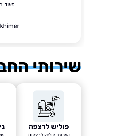
מאוד וח
ckhimer
שירותי החב
פוליש לרצפה
ני
שירותי פוליש לרצפות
שיר