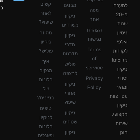
שעות
קשים
מבנים
עלה
ביממה!
מפה
לאחר
מ-20
ניקיון
אתר
שיפוץ?
ת
משרדים
הצהרת
ון
מה זה
ניקיון
נגישות
פי
ניקיון
חדרי
Terms
חות
פוליש?
מדרגות
of
צים!
איך
פוליש
service
ון
מנקים
לרצפה
די
Privacy
חלונות
ניקיון
יר
Policy
של
אחרי
צוות
בניינים?
שיפוץ
ון
טיפים
ניקיון
ועי,
לניקיון
שטחים
ות
חלונות
ן
ניקיון
ופאנלים