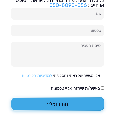
בלת הצעת מחיר מהירה מלאו את הטופס
חייגו:
050-8090-056
ון
עה
אני מאשר שקראתי והסכמתי
למדיניות הפרטיות
מאשר/ת שיחזרו אליי טלפונית.
תחזרו אליי