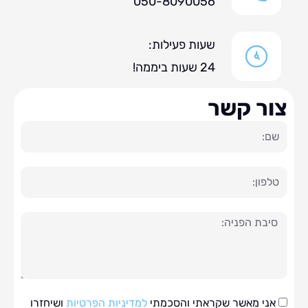
050-8090056
שעות פעילות:
24 שעות ביממה!
ר קשר
ה
י מאשר שקראתי והסכמתי
למדיניות הפרטיות
ושיחזרו