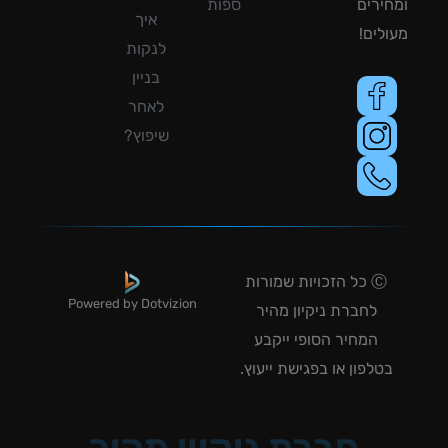
ירים
ספות
איך
לים!
לנקות
בניין
לאחר
שיפוץ?
Ⓒ כל הזכויות שמורות
Powered by Dotvizion
לחברת ניקיון מהיר
המחיר הסופי ייקבע
טלפון או בפגישת ייעוץ.