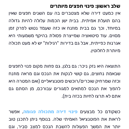
ראשון: פינוי חפצים מיותרים
כמעט דירה שלא מצטברים בה עם השנים חפצים שאין
תועלת אמיתית. בבית ישן הכמות עלולה להיות גדולה
חד, וכך גם בבית מוזנח או כזה שעמד נטוש לפרק זמן
ם. עוד סיטואציה שמייצרת פסולת בהיקף משמעותי היא
ות כפייתית, אבל גם בדירות "רגילות" יש לא מעט תכולה
רת לחלוטין.
אה היא נזק ניכר: גם בלגן, גם פחות מקום פנוי לחפצים
ת נחוצים, גם קושי לנקות את הנכס וגם מראה מוזנח
 שמרחיק שוכרים/רוכשים פוטנציאליים (ואם המטרה היא
ך את הנכס למתאים למגורים עבורכם, מן הסתם גם
לא תרצו לחיות בכזה בית).
דם כל מבצעים
פינוי דירה מתכולה פגומה
, אפשר
ת את הפוטנציאל האמיתי שלה. בנוסף ניתן לתכנן טוב
 את המשך הפעולות להשבת הנכס למצב סביר, וגם