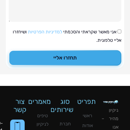
י מאשר שקראתי והסכמתי
למדיניות הפרטיות
ושיחזרו
טלפונית.
תחזרו אליי
תפריט
סוג
מאמרים
צור
שירותים
קשר
ון
ראשי
טיפים
יר –
050-
חברת
לניקיון
אודות