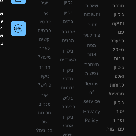
8090056
נקיון
יעיל
רת
שאלות
נקיון
איך
שעות
ון
ותשובות
פעילות:
בתים
להסיר
קה
מחירון
24
כתמים
אחזקת
צור קשר
שעות
קשים
מבנים
עלה
ביממה!
מפה
לאחר
מ-20
ניקיון
אתר
שיפוץ?
ת
משרדים
הצהרת
ון
מה זה
ניקיון
נגישות
פי
ניקיון
חדרי
Terms
חות
פוליש?
מדרגות
of
צים!
איך
פוליש
service
ון
מנקים
לרצפה
די
Privacy
חלונות
ניקיון
יר
Policy
של
אחרי
צוות
בניינים?
שיפוץ