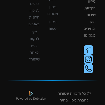
ון
טיפים
ניקיון
ועי,
לניקיון
שטחים
ות
חלונות
ן
ניקיון
ופאנלים
ירים
ספות
איך
לים!
לנקות
בניין
לאחר
שיפוץ?
Ⓒ כל הזכויות שמורות
Powered by Dotvizion
לחברת ניקיון מהיר