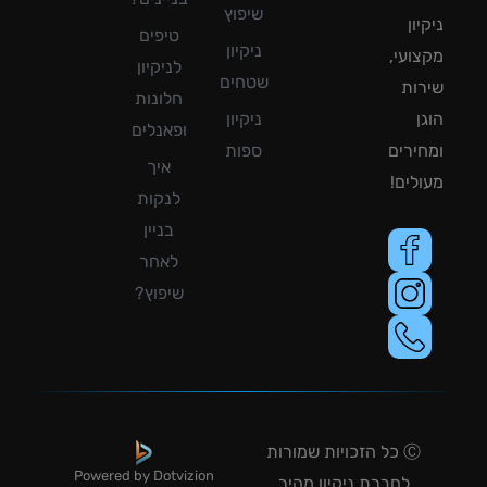
שיפוץ
ון
טיפים
ניקיון
ועי,
לניקיון
שטחים
ות
חלונות
ן
ניקיון
ופאנלים
ירים
ספות
איך
לים!
לנקות
בניין
לאחר
שיפוץ?
Ⓒ כל הזכויות שמורות
Powered by Dotvizion
לחברת ניקיון מהיר