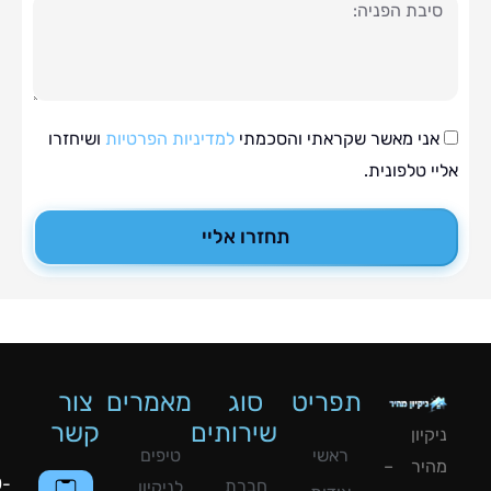
ה
י מאשר שקראתי והסכמתי
למדיניות הפרטיות
ושיחזרו
טלפונית.
תחזרו אליי
תפריט
סוג
מאמרים
צור
שירותים
קשר
ון
ראשי
טיפים
יר –
050-
חברת
לניקיון