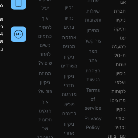
אודות
8090056
נקיון
יעיל
רת
שאלות
נקיון
איך
שעות
ון
ותשובות
פעילות:
בתים
להסיר
קה
מחירון
24
כתמים
אחזקת
צור קשר
שעות
קשים
מבנים
עלה
ביממה!
מפה
לאחר
מ-20
ניקיון
אתר
שיפוץ?
ת
משרדים
הצהרת
ון
מה זה
ניקיון
נגישות
פי
ניקיון
חדרי
Terms
חות
פוליש?
מדרגות
of
צים!
איך
פוליש
service
ון
מנקים
לרצפה
די
Privacy
חלונות
ניקיון
יר
Policy
של
אחרי
צוות
בניינים?