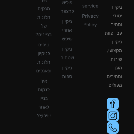
פוליש
service
ון
מנקים
לרצפה
די
Privacy
חלונות
ניקיון
יר
Policy
של
אחרי
צוות
בניינים?
שיפוץ
ון
טיפים
ניקיון
ועי,
לניקיון
שטחים
ות
חלונות
ן
ניקיון
ופאנלים
ירים
ספות
איך
לים!
לנקות
בניין
לאחר
שיפוץ?