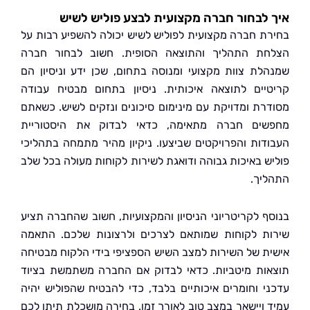
לבחור חברה מקצועית לבצע פוליש לשיש
ת חברה מקצועית לפוליש לשיש יכולה להשפיע רבות על
ת התהליך והתוצאה הסופית. חשוב לבחור חברה
לת צוות מקצועי ומנוסה בתחום, שכן ידע וניסיון הם
יים לתוצאה איכותית. ניסיון בתחום מבטיח עבודה
רת ומדויקת עם מינימום סיכונים ונזקים לשיש. כשאתם
ים חברה מתאימה, כדאי לבדוק את היסטוריית
דות והפרויקטים שביצעו. ניקיון מהיר מתמחה בתהליכי
ש באיכות גבוהה ודואגת לשירות לקוחות מעולה בכל שלב
יך.
ף לקריטריוני הניסיון והמקצועיות, חשוב שהחברה תציע
ת לקוחות שמותאם לצרכים ולרצונות שלכם. התאמה
ת של השירות למצב השיש הספציפי בידי הלקוח מבטיחה
ות מיטביות. כדאי לבדוק אם החברה משתמשת בציוד
י וחומרים איכותיים בלבד, כדי להבטיח שהפוליש יהיה
 ויישאר במצב טוב לאורך זמן. בחירה מושכלת תיתן לכם