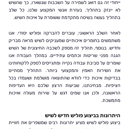
די זה גם דואג לשמירה על השכבות שנשארו, כך שהשיש
ינזק בתהליך. בעזרת אנשי המקצוע שלנו, כל שלב
יך נעשה בשיטה מתקדמת ששומרת על איכות השיש.
 השלב הראשוני, עוברים להברקה ופוליש יסודי. אנו
שים בחומרים איכותיים שמעניקים לשיש מראה מבריק
ש. בנוסף, תהליך זה מספק לשכבה החיצונית של השיש
 מפני שריטות וכתמים עתידיים. במהלך העבודה אנו
ים על סביבת עבודה נקייה ומתגייסים לספק ללקוחותינו
שירות האמין והמקצועי ביותר. התהליך מסתיים
קות איכות כדי לוודא שהתוצאה מושלמת ושעמדו בכל
יות. מבחינתנו, שביעות הרצון שלכם היא העדיפות
ונה, ולכן אנו שמים דגש על שירות מעולה ואיכות
שכת.
ונות בביצוע פוליש חדיש לשיש
ע פוליש לשיש מציע יתרונות רבים שמשפרים את חוויית