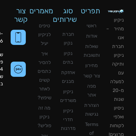
תפריט
סוג
מאמרים
צור
שירותים
קשר
ון
ראשי
טיפים
יר –
050-
חברת
לניקיון
אודות
8090056
נקיון
יעיל
רת
שאלות
נקיון
איך
שעות
ון
ותשובות
פעילות:
בתים
להסיר
קה
מחירון
24
כתמים
אחזקת
צור קשר
שעות
קשים
מבנים
עלה
ביממה!
מפה
לאחר
מ-20
ניקיון
אתר
שיפוץ?
ת
משרדים
הצהרת
ון
מה זה
ניקיון
נגישות
פי
ניקיון
חדרי
Terms
חות
פוליש?
מדרגות
of
צים!
איך