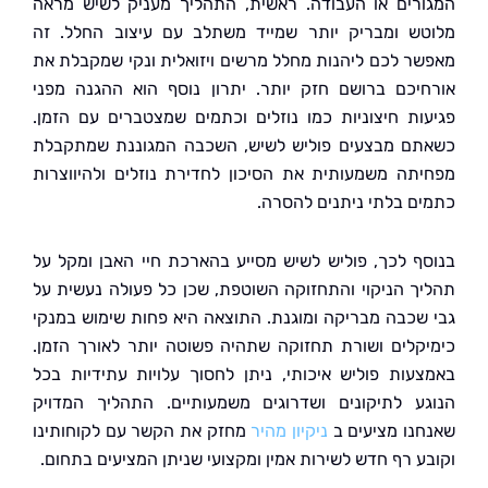
רים או העבודה. ראשית, התהליך מעניק לשיש מראה
ש ומבריק יותר שמייד משתלב עם עיצוב החלל. זה
ר לכם ליהנות מחלל מרשים ויזואלית ונקי שמקבלת את
יכם ברושם חזק יותר. יתרון נוסף הוא ההגנה מפני
ות חיצוניות כמו נוזלים וכתמים שמצטברים עם הזמן.
ם מבצעים פוליש לשיש, השכבה המגוננת שמתקבלת
תה משמעותית את הסיכון לחדירת נוזלים ולהיווצרות
ם בלתי ניתנים להסרה.
ף לכך, פוליש לשיש מסייע בהארכת חיי האבן ומקל על
ך הניקוי והתחזוקה השוטפת, שכן כל פעולה נעשית על
שכבה מבריקה ומוגנת. התוצאה היא פחות שימוש במנקי
קלים ושורת תחזוקה שתהיה פשוטה יותר לאורך הזמן.
עות פוליש איכותי, ניתן לחסוך עלויות עתידיות בכל
ע לתיקונים ושדרוגים משמעותיים. התהליך המדויק
נו מציעים ב
ניקיון מהיר
מחזק את הקשר עם לקוחותינו
ע רף חדש לשירות אמין ומקצועי שניתן המציעים בתחום.