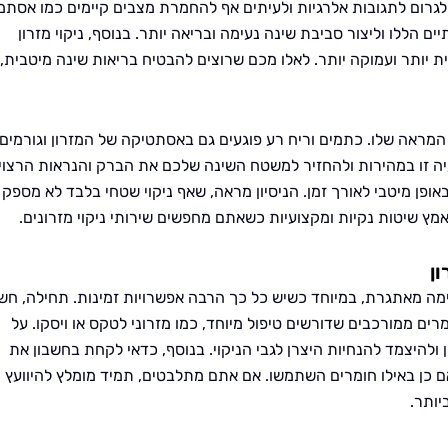
גרום לתגובות אלרגיות ולעיתים אף להחמרת מצבים קיימים כמו אסתמ
ם הללו וליצור סביבת שינה נעימה ובריאה יותר. בנוסף, ניקוי מזרון
יותר ועמוקה יותר. לאלו מכם שרוצים להבטיח בריאות שינה מיטבית,
המראה שלו. כתמים וריח רע פוגעים גם באסתטיקה של המזרון וגורמים 
בבעיה זו במהירות ולהחזיר למשטח השינה שלכם את הברק והנראות הרצוי
אופן מיטבי לאורך זמן. הניסיון מראה, שאף ניקוי שטחי בלבד לא מספק
ץ שיטות נקיות ומקצועיות כשאתם מחפשים שירותי ניקוי מזרונים.
ן
מה מאתגרת, במיוחד כשיש כל כך הרבה אפשרויות זמינות. תחילה, חש
רים ממורכבים שדורשים טיפול מיוחד, כמו מזרוני לטקס או ויסקו. על
ולהיצמד להנחיות היצרן לגבי הניקוי. בנוסף, כדאי לקחת בחשבון את
אם כן באילו חומרים השתמשו. אם אתם מתלבטים, תמיד מומלץ להיוועץ
יותר.