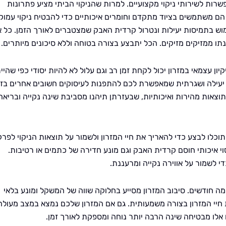
שרות לשירותי ניקוי מקצועיים. למרות שהניקוי הביתי מציע פתרונות
 הם משתמשים בציוד מתקדם וחומרים איכותיים כדי להבטיח ניקוי עמוק
מוש בתמיסות יעילות ונטרול קרדית האבק שמצטברים לאורך הזמן. כל א
נתו ממזיקים מזיקים. הכל יתבצע בצורה בטוחה וללא סיכונים מיותרים.
קיון עצמאי במזרון יכול לקחת זמן רב וגם עלול לא להיות יסודי כפי שהיי
 יעילה ושגרתית שמאפשרת לכם להתפנות לעיסוקים חשובים אחרים בזמ
וצאות מהירות ואיכותיות, שבעזרתן תיהנו מסביבת שינה נקייה ובריאה
תוכלו לבצע כדי להאריך את חיי המזרון ולשמור על תוצאות הניקוי לפרק
סוי איכותי חוסם קרדית האבק וגם מונע חדירה של כתמים או רטיבות.
י לשמור על אווירה נקייה ומרעננת.
כמה חודשים. סיבוב המזרון מסייע בחלוקה שווה של המשקל ומונע בלאי
 חיי המזרון בצורה משמעותית. גם אם המזרון שלכם נמצא במצב מעולה
אלו מבטיחה שינה הרבה יותר נוחה ומספקת לאורך זמן.