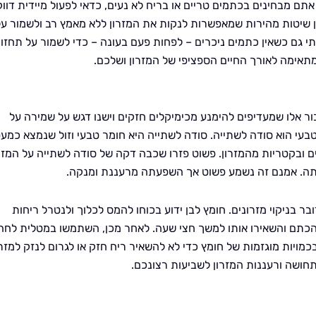
תם מבחינים בכתמים טריים או בריח לא נעים, כדאי לפעול מיידית דוו
 שיטות מהירות שמאפשרות לנקות את המזרון ללא מאמץ רב ולשמור על
תי גם כשאין כתמים ניכרים – לפחות פעם בעונה – כדי לשמור על תחזו
תאימה לאורך החיים הספציפי של המזרון ושלכם.
בור אלו שמעדיפים להימנע מכימיקלים חזקים וישנו דגש על שמירה על
טבעי הוא סודה לשתייה. סודה לשתייה היא חומר טבעי וזול שנמצא כמע
ם ובקטריות מהמזרון. פשוט פזרו שכבה דקה של סודה לשתייה על המזר
תה. אמנם זה נשמע פשוט אך השפעתה מרעננת ומנקה.
ר בניקוי מזרונים. חומץ לבן ידוע בכוחו להמס לכלוך ולנטרל ריחות
 הכתם והשאירו אותו למשך חצי שעה. לאחר מכן, השתמשו במטלית לחה
ויות מוגזמות של חומץ כדי לא להשאיר ריח חזק או לגרום לנזק למזרו
חושה ורעננות המזרון לשביעות רצונכם.