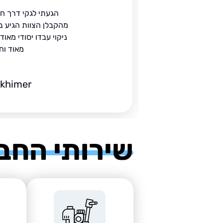
ית
הגעתי לגקי דרך ח
הים.
מהקבלן הצוות הגיע ב
 בעל
ניקוי עבדו יסודי מאו
מאוד וח
ckhimer
שירותי החב