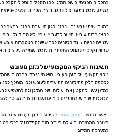
בחלקים הפנימיים של המזגן כמו הסלילים וסליל הקבלים
במזגן. עובש במזגן יכול להגביר את הלחות הפנים-ביתית 
כמו כן שימוש לא נכון במזגן כגון השארת המזגן במצב לח
להצטברות עובש. חשוב לדעת שעובש לא תמיד גלוי לעין גם
עשויים להיות אינדיקטורים לכך שישנה הצטברות עובש ויש
שהוא נקי כדי למנוע התפתחות עובש ושמירה על איכות או
חשיבות הניקוי המקצועי של מזגן מעובש
ניקוי מקצועי של מזגן מעובש הוא חיוני כדי להבטיח שהמזגן
לפספס חלק מהאזורים המועדים לעובש ולכן מומלץ לפנות
במזגן עשוי להקטין את יעילותו של המזגן וגם להשפיע לרע
הכוללות שימוש בחומרים כימיים ועבודת צוות מנוסה ל
כאשר מזמינים
ניקיון מהיר
לטיפול במזגן מעובש אתם מבטיח
בצורה המהירה והיעילה ביותר תוך הקפדה על כללי בטיח
במערכת המיזוג.