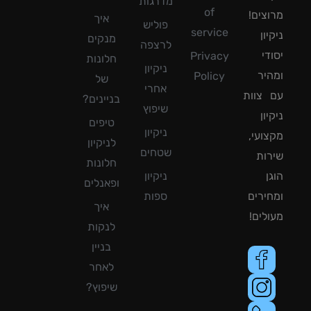
מדרגות
of
צים!
איך
פוליש
service
ון
מנקים
לרצפה
די
Privacy
חלונות
ניקיון
יר
Policy
של
אחרי
צוות
בניינים?
שיפוץ
ון
טיפים
ניקיון
ועי,
לניקיון
שטחים
ות
חלונות
ן
ניקיון
ופאנלים
ירים
ספות
איך
לים!
לנקות
בניין
לאחר
שיפוץ?