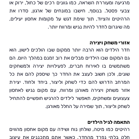
עה ומעוררת השראה, כמו גוונים רכים של כחול, ירוק או
 פסטל. בנוסף, חישבו במונחים של ארגון, סדרו את
טים והציוד, תוך שימת דגש על מקומות אחסון יעילים,
גרום לחדר להיות נגיש ומרווח יותר.
י משחק ויצירה
הילדים הוא הרבה יותר ממקום שבו הולכים לישון, הוא
מקום שבו הילדים מבלים את רוב זמנם במהלך היום. הם
שים בו לאירוח חברים, לפעילויות יצירה ולמשחקים
ם, ולכן חשוב לעצב את החדר כך שיספק להם את כל
ב הדרוש להם כדי לשחק וליצור, ביחד ולחוד. יצירת
 משחק ויצירה מאורגן ומרווח, עם מקום נגיש לאחסון
עים ומשחקים, תאפשר לילדים להרגיש חופשיים להתחיל
 וליצור, תוך שמירה על החלל מאורגן.
ה לגיל הילדים
ים כמו מיטה, שולחן נוח ושידה עם מקום אחסון מהווים
בלתי נפרד מהחדר. כאשר אתם מתכננים את עיצוב