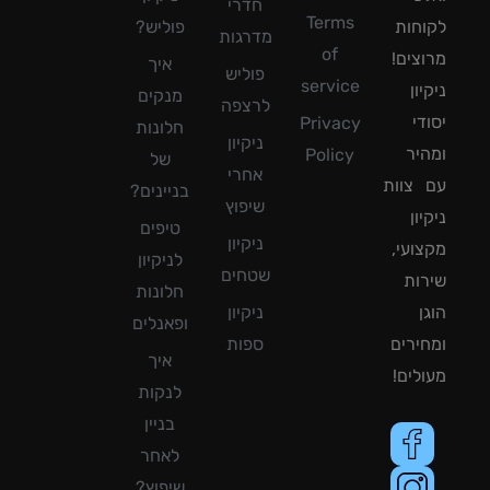
חדרי
Terms
חות
פוליש?
מדרגות
of
צים!
איך
פוליש
service
ון
מנקים
לרצפה
די
Privacy
חלונות
ניקיון
יר
Policy
של
אחרי
צוות
בניינים?
שיפוץ
ון
טיפים
ניקיון
ועי,
לניקיון
שטחים
ות
חלונות
ן
ניקיון
ופאנלים
ירים
ספות
איך
לים!
לנקות
בניין
לאחר
שיפוץ?