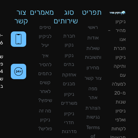
תפריט
סוג
מאמרים
צור
שירותים
קשר
ון
ראשי
טיפים
יר –
050-
חברת
לניקיון
אודות
8090056
נקיון
יעיל
רת
שאלות
נקיון
איך
שעות
ון
ותשובות
פעילות:
בתים
להסיר
קה
מחירון
24
כתמים
אחזקת
צור קשר
שעות
קשים
מבנים
עלה
ביממה!
מפה
לאחר
מ-20
ניקיון
אתר
שיפוץ?
ת
משרדים
הצהרת
ון
מה זה
ניקיון
נגישות
פי
ניקיון
חדרי
Terms
חות
פוליש?
מדרגות
of
צים!