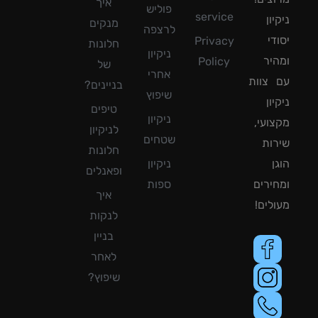
איך
פוליש
service
ון
מנקים
לרצפה
די
Privacy
חלונות
ניקיון
יר
Policy
של
אחרי
צוות
בניינים?
שיפוץ
ון
טיפים
ניקיון
ועי,
לניקיון
שטחים
ות
חלונות
ן
ניקיון
ופאנלים
ירים
ספות
איך
לים!
לנקות
בניין
לאחר
שיפוץ?