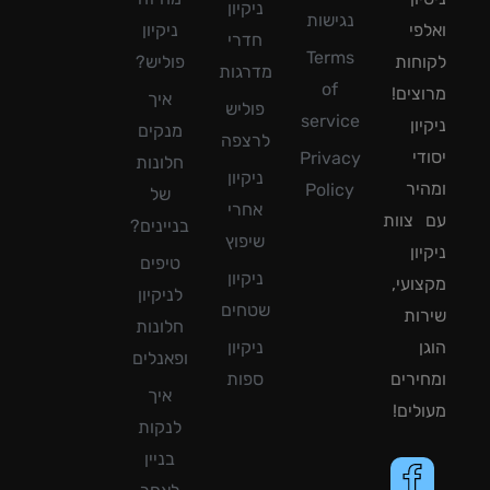
ניקיון
נגישות
פי
ניקיון
חדרי
Terms
חות
פוליש?
מדרגות
of
צים!
איך
פוליש
service
ון
מנקים
לרצפה
די
Privacy
חלונות
ניקיון
יר
Policy
של
אחרי
צוות
בניינים?
שיפוץ
ון
טיפים
ניקיון
ועי,
לניקיון
שטחים
ות
חלונות
ן
ניקיון
ופאנלים
ירים
ספות
איך
לים!
לנקות
בניין