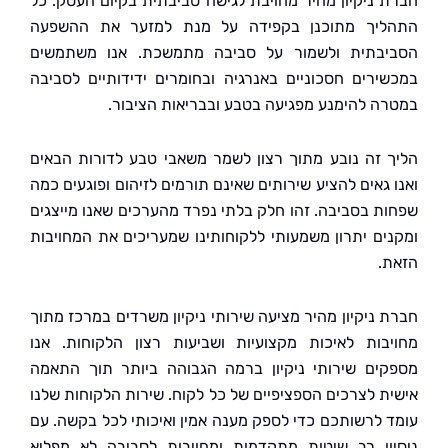
 ניקיון מהיר מחויבת לגישה סביבתית בקיום העסק. כל
יך מתוכנן בקפידה על מנת למזער את ההשפעה
בתית ולשמור על סביבה מתמשכת. אנו משתמשים
ירים חסכוניים באנרגיה ובחומרים ידידותיים לסביבה
ה להימנע מפגיעה בטבע ובבריאות הציבור.
 זה נובע מתוך רצון לשמר משאבי טבע לדורות הבאים
 גאים להציע שירותים שאינם תורמים לזיהום ופוגעים כמה
ת בסביבה. זהו חלק בלתי נפרד מהערכים שאנו מייצגים
ים יתרון משמעותי ללקוחותינו שמעריכים את המחויבות
.
 ניקיון מהיר מציעה שירותי ניקיון משרדים במרכז מתוך
בות לאיכות מקצועיות ושביעות רצון הלקוחות. אנו
ים שירותי ניקיון ברמה הגבוהה ביותר תוך התאמה
ת לצרכים הספציפיים של כל לקוח. שירות הלקוחות שלנו
 לרשותכם כדי לספק מענה אמין ואיכותי לכל בקשה. עם
ון רב שיטות מתקדמות ומחויבות לסביבה לא מפליא